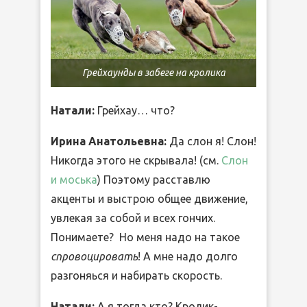
Грейхаунды в забеге на кролика
Натали:
Грейхау… что?
Ирина Анатольевна:
Да слон я! Слон!
Никогда этого не скрывала! (см.
Слон
и моська
) Поэтому расставлю
акценты и выстрою общее движение,
увлекая за собой и всех гончих.
Понимаете? Но меня надо на такое
спровоцировать
! А мне надо долго
разгоняься и набирать скорость.
Натали:
А я тогда кто? Кролик-