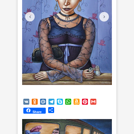
VK
Odnoklassniki
Mail.Ru
Telegram
Skype
WhatsApp
Amazon
Pinterest
Gmail
Wish
Отправить
Share
List