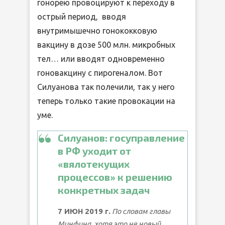
гонорею провоцируют к переходу в
острый период, вводя
внутримышечно гонококковую
вакцину в дозе 500 млн. микробных
тел… или вводят одновременно
гоновакцину с пирогеналом. Вот
Силуанова так полечили, так у него
теперь только такие провокации на
уме.
Силуанов: госуправление
в РФ уходит от
«вялотекущих
процессов» к решению
конкретных задач
7 ИЮН 2019 г.
По словам главы
Минфина, хотя это не новый