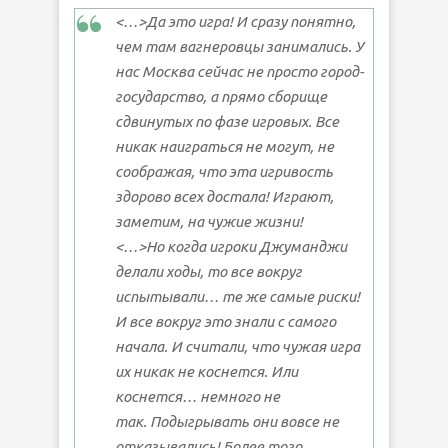
<…>Да это
игра
! И сразу понятно,
чем там вагнеровцы занимались. У
нас Москва сейчас не просто город-
государство, а прямо сборище
сдвинутых по фазе игровых. Все
никак наиграться не могут, не
соображая, что эта игривость
здорово всех достала! Играют,
заметим, на чужие жизни!
<…>Но когда игроки Джуманджи
делали ходы, то все вокруг
испытывали… те же самые риски!
И все вокруг это знали с самого
начала. И считали, что
чужая игра
их никак не коснется. Или
коснется… немного не
так.
Подыгрывать
они вовсе не
отказывались! Более того…