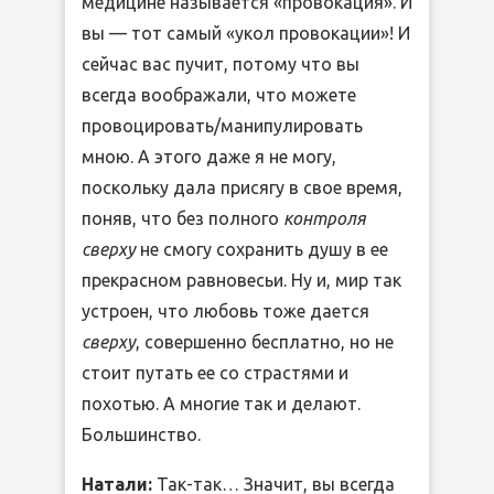
медицине называется «провокация». И
вы — тот самый «укол провокации»! И
сейчас вас пучит, потому что вы
всегда воображали, что можете
провоцировать/манипулировать
мною. А этого даже я не могу,
поскольку дала присягу в свое время,
поняв, что без полного
контроля
сверху
не смогу сохранить душу в ее
прекрасном равновесьи. Ну и, мир так
устроен, что любовь тоже дается
сверху
, совершенно бесплатно, но не
стоит путать ее со страстями и
похотью. А многие так и делают.
Большинство.
Натали:
Так-так… Значит, вы всегда