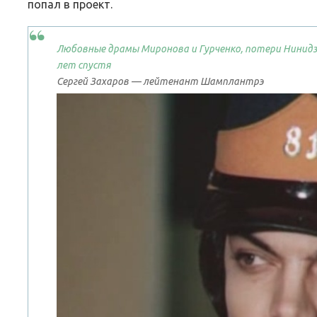
попал в проект.
Любовные драмы Миронова и Гурченко, потери Нинидз
лет спустя
ВЕБИНАРЫ ИЮНЯ 2026 ГОДА
ВЕБИНАР
Сергей Захаров — лейтенант Шамплантрэ
03.Июн.2026