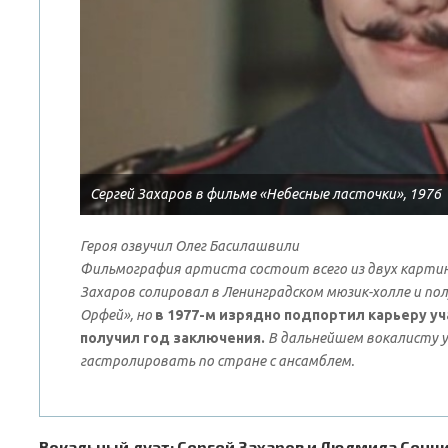
Сергей Захаров в фильме «Небесные ласточки», 1976
Героя озвучил Олег Басилашвили
Фильмография артиста состоит всего из двух картин, в
Захаров солировал в Ленинградском мюзик-холле и по
Орфей», но
в 1977-м изрядно подпортил карьеру уч
получил год заключения.
В дальнейшем вокалисту у
гастролировать по стране с ансамблем.
Вокальный дуэт: Сергей Захаров и Людмила Сенчин