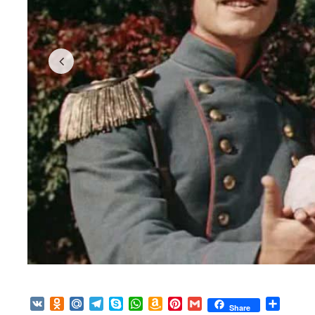
VK
Odnoklassniki
Mail.Ru
Telegram
Skype
WhatsApp
Amazon
Pinterest
Gmail
Отпра
Share