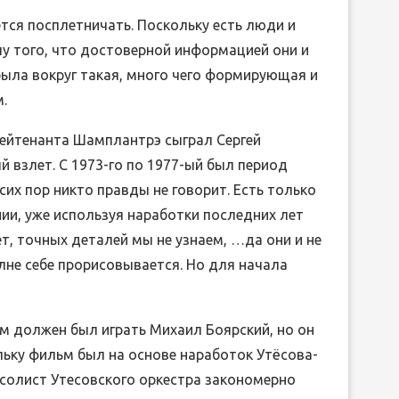
ется посплетничать. Поскольку есть люди и
лу того, что достоверной информацией они и
 была вокруг такая, много чего формирующая и
.
лейтенанта Шамплантрэ сыграл Сергей
 взлет. С 1973-го по 1977-ый был период
сих пор никто правды не говорит. Есть только
нии, уже используя наработки последних лет
т, точных деталей мы не узнаем, …да они и не
лне себе прорисовывается. Но для начала
м должен был играть Михаил Боярский, но он
льку фильм был на основе наработок Утёсова-
 солист Утесовского оркестра закономерно