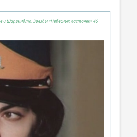
е и Ширвиндта. Звезды «Небесных ласточек» 45
ЭЙИТИРО ОДА «ONE P
Ы МАЯ 2026 ГОДА
БОЛЬШОЙ КУШ
03.Май.2026
01.Май.2026