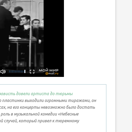
и зависть довели артиста до тюрьмы
 его пластинки выходили огромными тиражами, он
сах, на его концерты невозможно было достать
ю роль в музыкальной комедии «Небесные
кий случай, который привел к тюремному