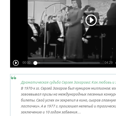
Драматическая судьба Сергея Захарова: Как любовь 
В 1970-х гг. Сергей Захаров был кумиром миллионов:
завоевывал призы на международных песенных конкур
билеты. Свой успех он закрепил в кино, сыграв главну
ласточки». А в 1977 г. произошел нелепый и трагичес
заключению и 10 годам забвения…