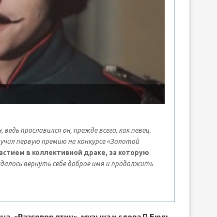
едь прославился он, прежде всего, как певец.
лучил первую премию на конкурсе «Золотой
астием в коллективной драке, за которую
далось вернуть себе доброе имя и продолжить
а. «Разговор птиц», музыка и слова П.Бюль-