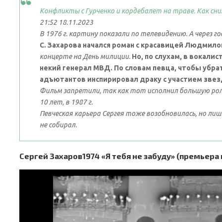
Конфликты с Гурченко и кордебалет на траве. Как сн
21:52 18.11.2023
В 1976 г. картину показали по телевидению. А через г
С. Захарова начался роман с красавицей Людмило
концерте на День милиции.
Но, по слухам, в вокали
некий генерал МВД. По словам певца, чтобы убрат
адъютантов инспирировал драку с участием звезд
Фильм запретили, так как тот исполнил большую рол
10 лет, в 1987 г.
Певческая карьера Сергея тоже возобновилась, но лиш
не собирал.
Сергей Захаров1974 «Я тебя не забуду» (премьера