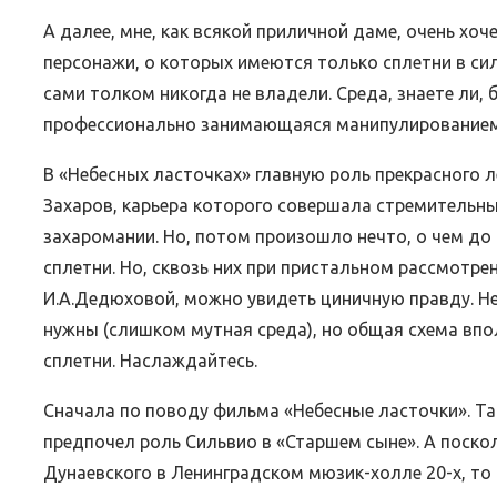
Wish
List
А далее, мне, как всякой приличной даме, очень хоч
персонажи, о которых имеются только сплетни в си
сами толком никогда не владели. Среда, знаете ли,
профессионально занимающаяся манипулированием
В «Небесных ласточках» главную роль прекрасного 
Захаров, карьера которого совершала стремительный
захаромании. Но, потом произошло нечто, о чем до 
сплетни. Но, сквозь них при пристальном рассмотре
И.А.Дедюховой, можно увидеть циничную правду. Не
нужны (слишком мутная среда), но общая схема впо
сплетни. Наслаждайтесь.
Сначала по поводу фильма «Небесные ласточки». Та
предпочел роль Сильвио в «Старшем сыне». А поско
Дунаевского в Ленинградском мюзик-холле 20-х, то