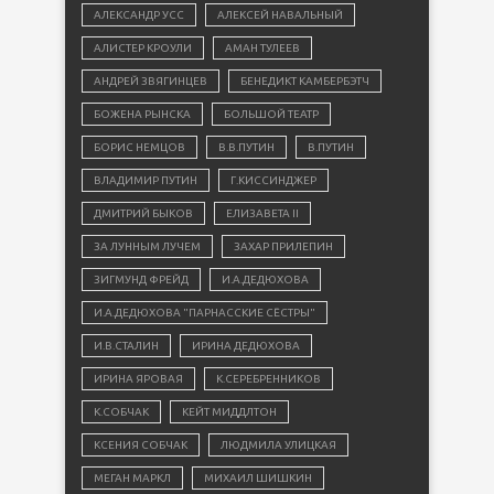
АЛЕКСАНДР УСС
АЛЕКСЕЙ НАВАЛЬНЫЙ
АЛИСТЕР КРОУЛИ
АМАН ТУЛЕЕВ
АНДРЕЙ ЗВЯГИНЦЕВ
БЕНЕДИКТ КАМБЕРБЭТЧ
БОЖЕНА РЫНСКА
БОЛЬШОЙ ТЕАТР
БОРИС НЕМЦОВ
В.В.ПУТИН
В.ПУТИН
ВЛАДИМИР ПУТИН
Г.КИССИНДЖЕР
ДМИТРИЙ БЫКОВ
ЕЛИЗАВЕТА II
ЗА ЛУННЫМ ЛУЧЕМ
ЗАХАР ПРИЛЕПИН
ЗИГМУНД ФРЕЙД
И.А.ДЕДЮХОВА
И.А.ДЕДЮХОВА "ПАРНАССКИЕ СЁСТРЫ"
И.В.СТАЛИН
ИРИНА ДЕДЮХОВА
ИРИНА ЯРОВАЯ
К.СЕРЕБРЕННИКОВ
К.СОБЧАК
КЕЙТ МИДДЛТОН
КСЕНИЯ СОБЧАК
ЛЮДМИЛА УЛИЦКАЯ
МЕГАН МАРКЛ
МИХАИЛ ШИШКИН