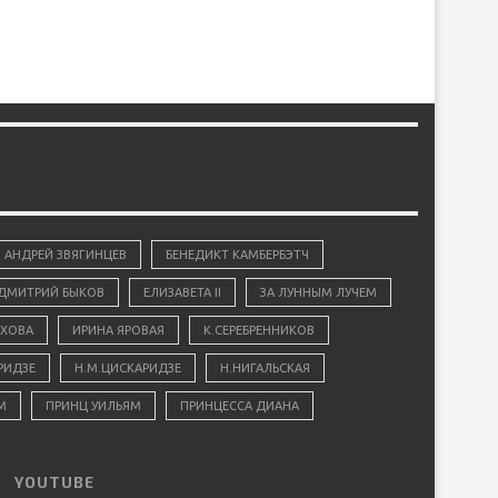
АНДРЕЙ ЗВЯГИНЦЕВ
БЕНЕДИКТ КАМБЕРБЭТЧ
ДМИТРИЙ БЫКОВ
ЕЛИЗАВЕТА II
ЗА ЛУННЫМ ЛУЧЕМ
ХОВА
ИРИНА ЯРОВАЯ
К.СЕРЕБРЕННИКОВ
РИДЗЕ
Н.М.ЦИСКАРИДЗЕ
Н.НИГАЛЬСКАЯ
М
ПРИНЦ УИЛЬЯМ
ПРИНЦЕССА ДИАНА
YOUTUBE