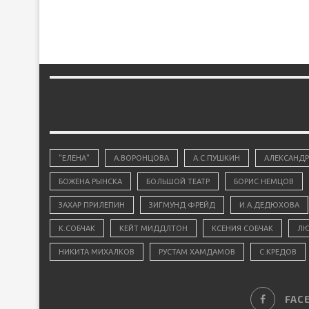
"ЕЛЕНА"
А.ВОРОНЦОВА
А.С.ПУШКИН
АЛЕКСАНДР
БОЖЕНА РЫНСКА
БОЛЬШОЙ ТЕАТР
БОРИС НЕМЦОВ
ЗАХАР ПРИЛЕПИН
ЗИГМУНД ФРЕЙД
И.А.ДЕДЮХОВА
К.СОБЧАК
КЕЙТ МИДДЛТОН
КСЕНИЯ СОБЧАК
ЛЮ
НИКИТА МИХАЛКОВ
РУСТАМ ХАМДАМОВ
С.КРЕДОВ
FAC