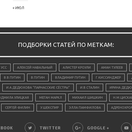
« ИЮЛ
ПОДБОРКИ СТАТЕЙ ПО МЕТКАМ:
 УСС
АЛЕКСЕЙ НАВАЛЬНЫЙ
АЛИСТЕР КРОУЛИ
АМАН ТУЛЕЕВ
В.В.ПУТИН
В.ПУТИН
ВЛАДИМИР ПУТИН
Г.КИССИНДЖЕР
И.А.ДЕДЮХОВА "ПАРНАССКИЕ СЁСТРЫ"
И.В.СТАЛИН
ИРИНА ДЕДЮ
ДМИЛА УЛИЦКАЯ
МЕГАН МАРКЛ
МИХАИЛ ШИШКИН
Н.М.ЦИСКА
СЕРГЕЙ ФИЛИН
У.ШЕКСПИР
ЭЛЛА ПАМФИЛОВА
АДРЕНОХРО
EBOOK
TWITTER
GOOGLE +