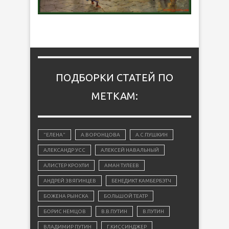
ПОДБОРКИ СТАТЕЙ ПО
МЕТКАМ:
"ЕЛЕНА"
А.ВОРОНЦОВА
А.С.ПУШКИН
АЛЕКСАНДР УСС
АЛЕКСЕЙ НАВАЛЬНЫЙ
АЛИСТЕР КРОУЛИ
АМАН ТУЛЕЕВ
АНДРЕЙ ЗВЯГИНЦЕВ
БЕНЕДИКТ КАМБЕРБЭТЧ
БОЖЕНА РЫНСКА
БОЛЬШОЙ ТЕАТР
БОРИС НЕМЦОВ
В.В.ПУТИН
В.ПУТИН
ВЛАДИМИР ПУТИН
Г.КИССИНДЖЕР