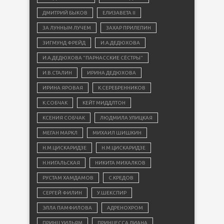
ДМИТРИЙ БЫКОВ
ЕЛИЗАВЕТА II
ЗА ЛУННЫМ ЛУЧЕМ
ЗАХАР ПРИЛЕПИН
ЗИГМУНД ФРЕЙД
И.А.ДЕДЮХОВА
И.А.ДЕДЮХОВА "ПАРНАССКИЕ СЁСТРЫ"
И.В.СТАЛИН
ИРИНА ДЕДЮХОВА
ИРИНА ЯРОВАЯ
К.СЕРЕБРЕННИКОВ
К.СОБЧАК
КЕЙТ МИДДЛТОН
КСЕНИЯ СОБЧАК
ЛЮДМИЛА УЛИЦКАЯ
МЕГАН МАРКЛ
МИХАИЛ ШИШКИН
Н.М.ЦИСКАРИДЗЕ
Н.М.ЦИСКАРИДЗЕ
Н.НИГАЛЬСКАЯ
НИКИТА МИХАЛКОВ
РУСТАМ ХАМДАМОВ
С.КРЕДОВ
СЕРГЕЙ ФИЛИН
У.ШЕКСПИР
ЭЛЛА ПАМФИЛОВА
АДРЕНОХРОМ
ПРИНЦ УИЛЬЯМ
ПРИНЦЕССА ДИАНА