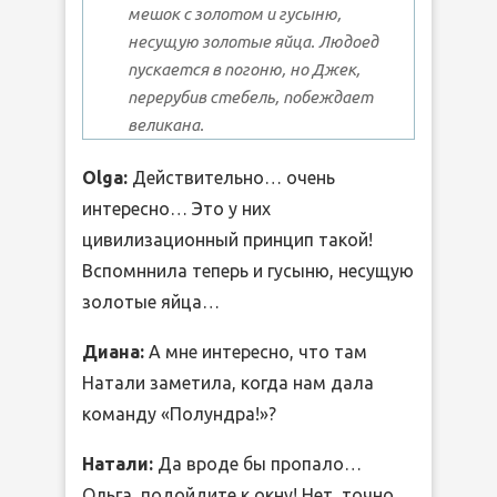
мешок с золотом и гусыню,
несущую золотые яйца. Людоед
пускается в погоню, но Джек,
перерубив стебель, побеждает
великана.
Olga:
Действительно… очень
интересно… Это у них
цивилизационный принцип такой!
Вспомннила теперь и гусыню, несущую
золотые яйца…
Диана:
А мне интересно, что там
Натали заметила, когда нам дала
команду «Полундра!»?
Натали:
Да вроде бы пропало…
Ольга, подойдите к окну! Нет, точно