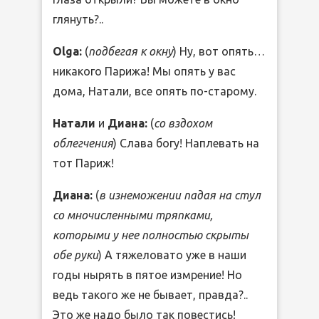
глянуть?..
Olga:
(
подбегая к окну
) Ну, вот опять…
никакого Парижа! Мы опять у вас
дома, Натали, все опять по-старому.
Натали
и
Диана:
(
со вздохом
облегчения
) Слава богу! Наплевать на
тот Париж!
Диана:
(
в изнеможении падая на стул
со мночисленными тряпками,
которыми у нее полностью скрыты
обе руки
) А тяжеловато уже в наши
годы нырять в пятое измрение! Но
ведь такого же не бывает, правда?..
Это же надо было так повестись!