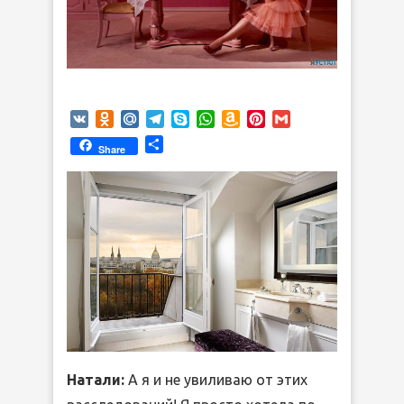
VK
Odnoklassniki
Mail.Ru
Telegram
Skype
WhatsApp
Amazon
Pinterest
Gmail
Wish
Отправить
Share
List
Натали:
А я и не увиливаю от этих