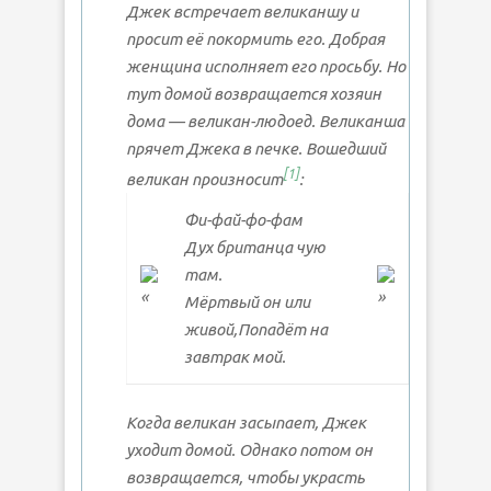
Джек встречает великаншу и
просит её покормить его. Добрая
женщина исполняет его просьбу. Но
тут домой возвращается хозяин
дома — великан-людоед. Великанша
прячет Джека в печке. Вошедший
[1]
великан произносит
:
Фи-фай-фо-фам
Дух британца чую
там.
Мёртвый он или
живой,Попадёт на
завтрак мой.
Когда великан засыпает, Джек
уходит домой. Однако потом он
возвращается, чтобы украсть