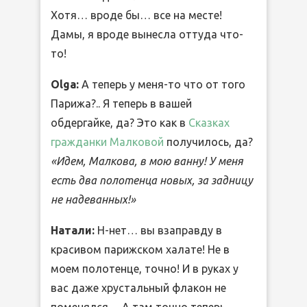
Хотя… вроде бы… все на месте!
Дамы, я вроде вынесла оттуда что-
то!
Olga:
А теперь у меня-то что от того
Парижа?.. Я теперь в вашей
обдергайке, да? Это как в
Сказках
гражданки Малковой
получилось, да?
«Идем, Малкова, в мою ванну! У меня
есть два полотенца новых, за задницу
не надеванных!»
Натали:
Н-нет… вы взаправду в
красивом парижском халате! Не в
моем полотенце, точно! И в руках у
вас даже хрустальный флакон не
поменялся… А там точно теперь