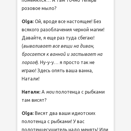
розовое мыло?
Olga:
Ой, вроде все настоящее! Без
всякого разоблачения черной магии!
Давайте, я еще раз туда сбегаю!
(
вываливает все вещи на диван,
бросается к ванной и застывает на
пороге
). Ну-у-у… я просто так не
играю! Здесь опять ваша ванна,
Натали!
Натали:
А
мои
полотенца с рыбками
там висят?
Olga:
Висят два ваши идиотских
полотенца с рыбками! У вас
полотенцесушитель надо менять! Или