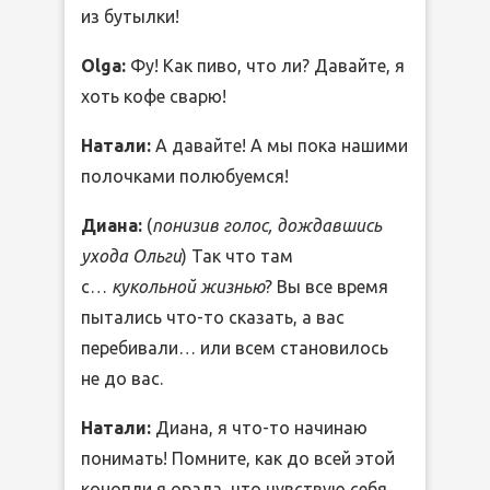
из бутылки!
Olga:
Фу! Как пиво, что ли? Давайте, я
хоть кофе сварю!
Натали:
А давайте! А мы пока нашими
полочками полюбуемся!
Диана:
(
понизив голос, дождавшись
ухода Ольги
) Так что там
с…
кукольной жизнью
? Вы все время
пытались что-то сказать, а вас
перебивали… или всем становилось
не до вас.
Натали:
Диана, я что-то начинаю
понимать! Помните, как до всей этой
конопли я орала, что чувствую себя