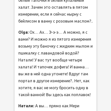
белые тапочки и белый купальный
халат. Зачем это оставлять в пятом
измерении, если я сейчас нырну с
бейлисом в ванну с розовым маслом?..
Olga:
Ох… Ах… Э-э-э… А можно, я с
вами? И можно я из пятого измерения
возьму эту баночку с жидким мылом и
пшикалку с лавандовой водой?
Натали! У вас тут вообще четыре
халата! И тапочек дофига! И ванна…
вы же в ней одна утонете! Вдруг там
портал в другое измерение?.. Нет, как
хотите, я вас не могу бросить одну в
такой ванной! Вы здесь как поплавок!
Натали:
А вы… прямо как Мери