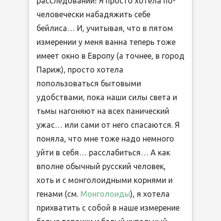
расследований! Я просто хотела по-
человечески набадяжить себе
бейлиса… И, учитывая, что в пятом
измерении у меня ванна теперь тоже
имеет окно в Европу (а точнее, в город
Париж), просто хотела
попользоваться бытовыми
удобствами, пока наши силы света и
тьмы нагоняют на всех панический
ужас… или сами от него спасаются. Я
поняла, что мне тоже надо немного
уйти в себя… расслабиться… А как
вполне обычный русский человек,
хоть и с монголоидными корнями и
генами (см.
Монголоиды
), я хотела
прихватить с собой в наше измерение