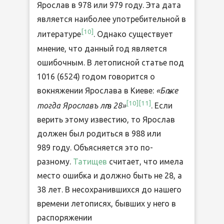
Ярослав в 978 или 979 году. Эта дата
является наиболее употребительной в
[
10
]
литературе
. Однако существует
мнение, что данный год является
ошибочным. В летописной статье под
1016 (6524) годом говорится о
вокняжении Ярослава в Киеве:
«Бѣ же
[
10
]
[
11
]
тогда Ярославъ лѣт 28»
. Если
верить этому известию, то Ярослав
должен был родиться в 988 или
989 году. Объясняется это по-
разному.
Татищев
считает, что имела
место ошибка и должно быть не 28, а
38 лет. В несохранившихся до нашего
времени летописях, бывших у него в
распоряжении