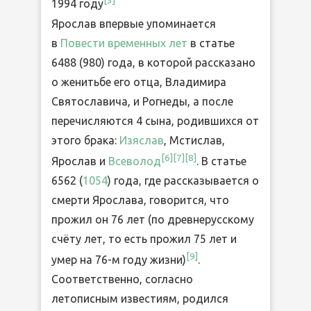
[
5
]
1994 году
Ярослав впервые упоминается
в
Повести временных лет
в статье
6488 (980) года, в которой рассказано
о женитьбе его отца, Владимира
Святославича, и Рогнеды, а после
перечисляются 4 сына, родившихся от
этого брака:
Изяслав
, Мстислав,
[
6
]
[
7
]
[
8
]
Ярослав и
Всеволод
. В статье
6562 (
1054
) года, где рассказывается о
смерти Ярослава, говорится, что
прожил он 76 лет (по древнерусскому
счёту лет, то есть прожил 75 лет и
[
9
]
умер на 76-м году жизни)
.
Соответственно, согласно
летописным известиям, родился