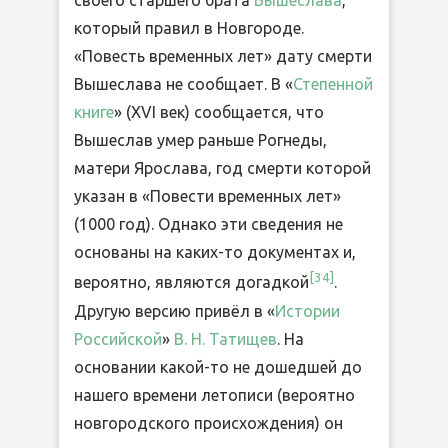
своего старшего брата
Вышеслава
,
который правил в Новгороде.
«Повесть временных лет» дату смерти
Вышеслава не сообщает. В «
Степенной
книге
» (XVI век) сообщается, что
Вышеслав умер раньше Рогнеды,
матери Ярослава, год смерти которой
указан в «Повести временных лет»
(1000 год). Однако эти сведения не
основаны на каких-то документах и,
[
34
]
вероятно, являются догадкой
.
Другую версию привёл в «
Истории
Российской
»
В. Н. Татищев
. На
основании какой-то не дошедшей до
нашего времени летописи (вероятно
новгородского происхождения) он