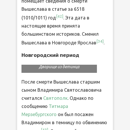
помещает сведения о смерти
Вышеслава в статье за 6518
[
42
]
(1010/1011) год
. Эта дата в
настоящее время принята
большинством историков. Сменил
[
34
]
Вышеслава в Новгороде Ярослав
.
Новгородский период
Вид на Ярославово
Дворище из детинца
После смерти Вышеслава старшим
сыном Владимира Святославовича
считался
Святополк
. Однако по
сообщению
Титмара
Мерзебургского
он был посажен
Владимиром в темницу по обвинению
[
43
]