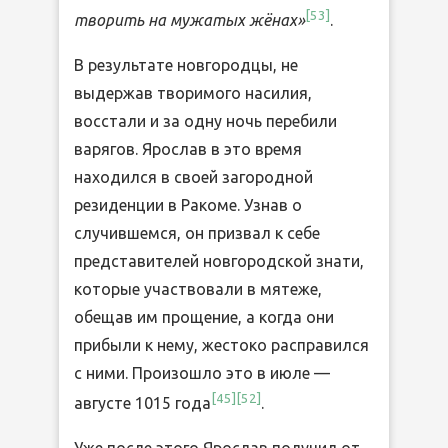
[
53
]
творить на мужатых жёнах»
.
В результате новгородцы, не
выдержав творимого насилия,
восстали и за одну ночь перебили
варягов. Ярослав в это время
находился в своей загородной
резиденции в Ракоме. Узнав о
случившемся, он призвал к себе
представителей новгородской знати,
которые участвовали в мятеже,
обещав им прощение, а когда они
прибыли к нему, жестоко расправился
с ними. Произошло это в июле —
[
45
]
[
52
]
августе 1015 года
.