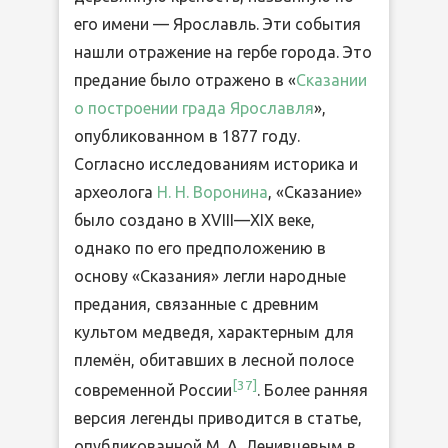
его имени — Ярославль. Эти события
нашли отражение на гербе города. Это
предание было отражено в «
Сказании
о построении града Ярославля
»,
опубликованном в 1877 году.
Согласно исследованиям историка и
археолога
Н. Н. Воронина
, «Сказание»
было создано в XVIII—XIX веке,
однако по его предположению в
основу «Сказания» легли народные
предания, связанные с древним
культом медведя, характерным для
племён, обитавших в лесной полосе
[
37
]
современной России
. Более ранняя
версия легенды приводится в статье,
опубликованной М. А. Ленивцевым в