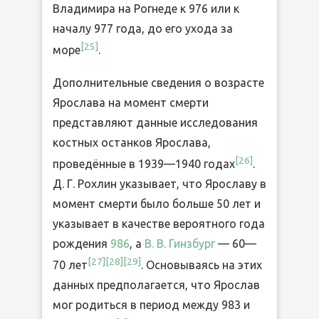
Владимира на Рогнеде к 976 или к
началу 977 года, до его ухода за
[
25
]
море
.
Дополнительные сведения о возрасте
Ярослава на момент смерти
представляют данные исследования
костных останков Ярослава,
[
26
]
проведённые в 1939—1940 годах
.
Д. Г. Рохлин указывает, что Ярославу в
момент смерти было больше 50 лет и
указывает в качестве вероятного года
рождения
986
, а
В. В. Гинзбург
— 60—
[
27
]
[
28
]
[
29
]
70 лет
. Основываясь на этих
данных предполагается, что Ярослав
мог родиться в период между 983 и