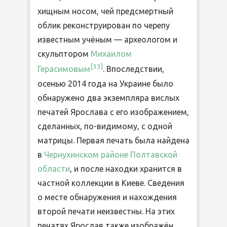
хищным носом, чей предсмертный
облик реконструирован по черепу
известным учёным — археологом и
скульптором
Михаилом
[
33
]
Герасимовым
. Впоследствии,
осенью 2014 года на Украине было
обнаружено два экземпляра вислых
печатей Ярослава с его изображением,
сделанных, по-видимому, с одной
матрицы. Первая печать была найдена
в
Чернухинском районе
Полтавской
области
, и после находки хранится в
частной коллекции в Киеве. Сведения
о месте обнаружения и нахождения
второй печати неизвестны. На этих
печатях Ярослав также изображён