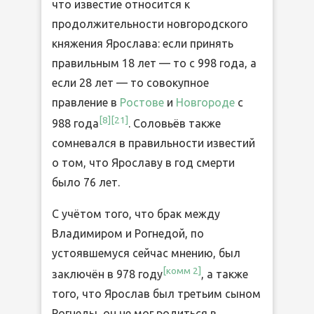
что известие относится к
продолжительности новгородского
княжения Ярослава: если принять
правильным 18 лет — то с 998 года, а
если 28 лет — то совокупное
правление в
Ростове
и
Новгороде
с
[
8
]
[
21
]
988 года
. Соловьёв также
сомневался в правильности известий
о том, что Ярославу в год смерти
было 76 лет.
С учётом того, что брак между
Владимиром и Рогнедой, по
устоявшемуся сейчас мнению, был
[
комм 2
]
заключён в 978 году
, а также
того, что Ярослав был третьим сыном
Рогнеды, он не мог родиться в