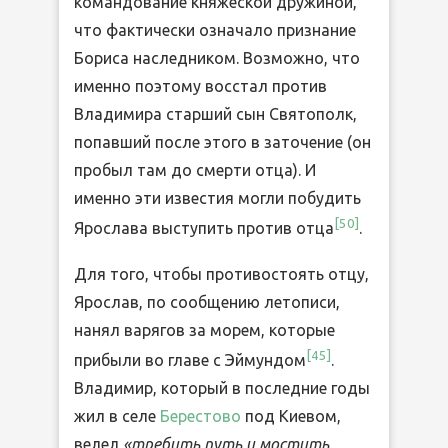
командование княжеской дружиной,
что фактически означало признание
Бориса наследником. Возможно, что
именно поэтому восстал против
Владимира старший сын Святополк,
попавший после этого в заточение (он
пробыл там до смерти отца). И
именно эти известия могли побудить
[
50
]
Ярослава выступить против отца
.
Для того, чтобы противостоять отцу,
Ярослав, по сообщению летописи,
нанял варягов за морем, которые
[
45
]
прибыли во главе с Эймундом
.
Владимир, который в последние годы
жил в селе
Берестово
под Киевом,
велел
«требить путь и мостить