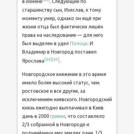
в измене
. Следующий по
старшинству сын, Изяслав, к тому
моменту умер, однако он ещё при
жизни отца был фактически лишён
права на наследование — для него
был выделен в удел
Полоцк
. И
Владимир в Новгород поставил
[
44
]
[
45
]
Ярослава
.
Новгородское княжение в это время
имело более высокий статус, чем
ростовское и все другие, за
исключением киевского. Новгородский
князь ежегодно выплачивал в Киев
дань в 2000
гривен
, что составляло
2/3 собранной в Новгороде и
подчинённых ему землях дани. 1/3