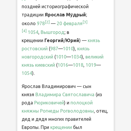
поздней историографической
традиции
Яросла́в Му́дрый
;
[
2
]
[
3
]
около
978
—
20 февраля
[
4
]
1054
,
Вышгород
; в
крещении
Георгий
/
Юрий
) —
князь
ростовский
(
987
—
1010
),
князь
новгородский
(
1010
—
1034
),
великий
князь киевский
(
1016
—
1018
,
1019
—
1054
).
Ярослав Владимирович — сын
князя
Владимира Святославича
(из
рода
Рюриковичей
) и
полоцкой
княжны
Рогнеды Рогволодовны
, отец,
дед и дядя многих правителей
Европы. При
крещении
был