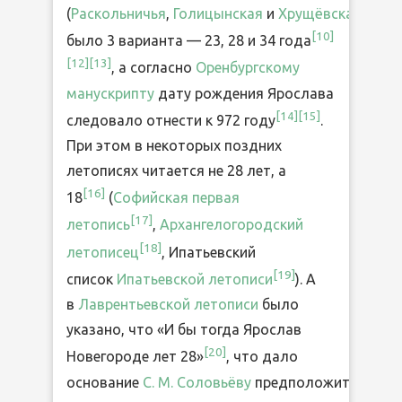
(
Раскольничья
,
Голицынская
и
Хрущёвская
летоп
[
10
]
было 3 варианта — 23, 28 и 34 года
[
12
]
[
13
]
, а согласно
Оренбургскому
манускрипту
дату рождения Ярослава
[
14
]
[
15
]
следовало отнести к 972 году
.
При этом в некоторых поздних
летописях читается не 28 лет, а
[
16
]
18
(
Софийская первая
[
17
]
летопись
,
Архангелогородский
[
18
]
летописец
, Ипатьевский
[
19
]
список
Ипатьевской летописи
). А
в
Лаврентьевской летописи
было
указано, что «И бы тогда Ярослав
[
20
]
Новегороде лет 28»
, что дало
основание
С. М. Соловьёву
предположить,