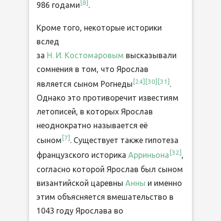
[
8
]
986 годами
.
Кроме того, некоторые историки
вслед
за
Н. И. Костомаровым
высказывали
сомнения в том, что Ярослав
[
24
]
[
30
]
[
31
]
является сыном Рогнеды
.
Однако это противоречит известиям
летописей, в которых Ярослав
неоднократно называется её
[
7
]
сыном
. Существует также гипотеза
[
32
]
французского историка
Арриньона
,
согласно которой Ярослав был сыном
византийской царевны
Анны
и именно
этим объясняется вмешательство в
1043 году Ярослава во