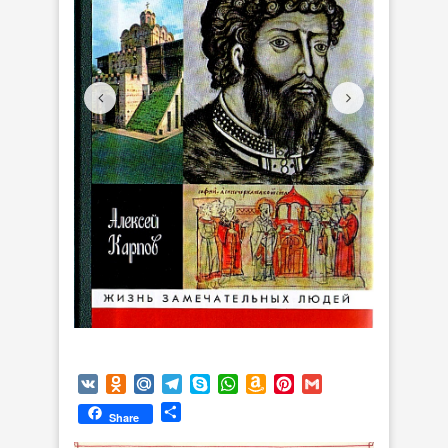
VK
Odnoklassniki
Mail.Ru
Telegram
Skype
WhatsApp
Amazon
Pinterest
Gmail
Wish
Отправить
Share
List