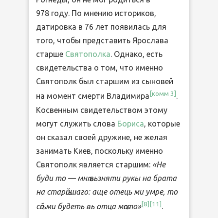
978 году. По мнению историков,
датировка в 76 лет появилась для
того, чтобы представить Ярослава
старше
Святополка
. Однако, есть
свидетельства о том, что именно
Святополк был старшим из сыновей
[
комм 3
]
на момент смерти Владимира
.
Косвенным свидетельством этому
могут служить слова
Бориса
, которые
он сказал своей дружине, не желая
занимать Киев, поскольку именно
Святополк является старшим:
«Не
буди то — мнѣ вьзняти рукы на брата
на старѣйшаго: аще отець ми умре, то
[
8
]
[
11
]
сѣй ми будеть вь отца мѣсто»
.