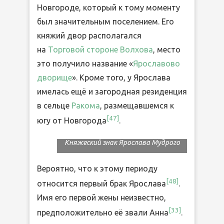
Новгороде, который к тому моменту
был значительным поселением. Его
княжий двор располагался
на
Торговой стороне
Волхова
, место
это получило название «
Ярославово
дворище
». Кроме того, у Ярослава
имелась ещё и загородная резиденция
в сельце
Ракома
, размещавшемся к
[
47
]
югу от Новгорода
.
Княжеский знак Ярослава Мудрого
Вероятно, что к этому периоду
[
48
]
относится первый брак Ярослава
.
Имя его первой жены неизвестно,
[
33
]
предположительно её звали Анна
.