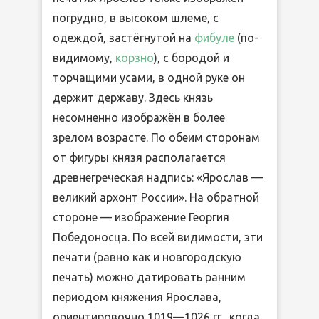
погрудно, в высоком шлеме, с
одеждой, застёгнутой на
фибуле
(по-
видимому,
корзно
), с бородой и
торчащими усами, в одной руке он
держит державу. Здесь князь
несомненно изображён в более
зрелом возрасте. По обеим сторонам
от фигуры князя располагается
древнегреческая надпись: «Ярослав —
великий архонт России». На обратной
стороне — изображение Георгия
Победоносца. По всей видимости, эти
печати (равно как и новгородскую
печать) можно датировать ранним
периодом княжения Ярослава,
ориентировочно 1019—1026 гг., когда