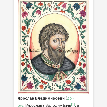
Яросла́в Влади́мирович
(
др.-
[
1
]
рус.
Ꙗрославъ Володимѣричь
; в