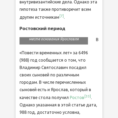
внутривизантийские дела. Однако эта
гипотеза также противоречит всем
[
7
]
другим источникам
.
Ростовский период
Памятный знак на легендарном
месте основания Ярославля
В
«Повести временных лет» за 6496
(988) год сообщается о том, что
Владимир Святославич посадил
своих сыновей по различным
городам. В числе перечисленных
сыновей есть и Ярослав, который в
[
33
]
качестве стола получил
Ростов
.
Однако указанная в этой статье дата,
988 год, достаточно условна,