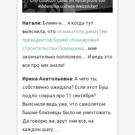
Graf Galeazzo Ciano. Im Hintergrund von
Ribbentrop und von Weizsäcker)
Натали:
Блиин-н… я когда тут
выяснила, что
основатель династии
президентов Бушей спонсировал
строительства Освенцима.
.. мне
окончательно поплохело… И ведь это
все про них знали!
Ирина Анатольевна:
А чего ты,
собственно ожидала? Если этот Буш
подло соврал про 11 сентября?
Выяснили ведь уже, что самолетом
башни-близнецы было не уничтожить.
Да говорю же, врут они все, на
каждом шагу…