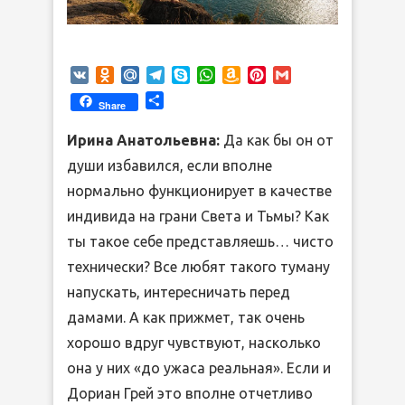
VK
Odnoklassniki
Mail.Ru
Telegram
Skype
WhatsApp
Amazon
Pinterest
Gmail
Wish
Отправить
Share
List
Ирина Анатольевна:
Да как бы он от
души избавился, если вполне
нормально функционирует в качестве
индивида на грани Света и Тьмы? Как
ты такое себе представляешь… чисто
технически? Все любят такого туману
напускать, интересничать перед
дамами. А как прижмет, так очень
хорошо вдруг чувствуют, насколько
она у них «до ужаса реальная». Если и
Дориан Грей это вполне отчетливо