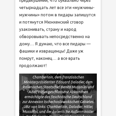
предвкушении, что буквально через
четырнадцать лет все эти «мужчины-
мужчины» потом в пидары запишутся
и потянутся Мюнхенский сговор
узаконивать, страну и народ
Премьер-министры Британии Чемберлен
обворовывать непосредственно на
и Франции Даладье науськивают
Гитлера и Муссолини на новую мировую
дому… Я думаю, что все пидары —
войну, отдавая Германии Судетскую
фашики и извращенцы! Даже уж
область, принадлежавшую Чехословакии
(Zentralbild Das Münchner Abkommen vom
помрут, наконец… а все врать
29.9.1938.
продолжают!
Das am 29.9.1938 in München zwischen dem
britischen Ministerpräsidenten Neville
Chamberlain, dem französischen
Ministerpräsidenten Edouard Daladier, dem
italienischen Staatschef Benito Mussolini und
Adolf Hitler geschlossene Abkommen
ermächtigte das faschistische Deutschland
zur Annexion tschechoslowakischen Gebietes.
UBz: von links: Chamberlain, Daladier, Hitler,
Mussolini, und der italienische Außenminister