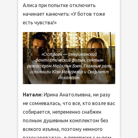
Алиса при попытке отключить
начинает канючить: «У ботов тоже
есть чувства!»
«О́стров» — американский
фантастический фильм, снятым
режиссёром Майклом Бэем. Главные роли
исполнили Юэн Макгрегор и Скарлетт
Йоханссон.
Натали:
Ирина Анатольевна, ни разу
не сомневалась, что все, кто возле вас
собирается, непременно снабжен
полным душевным комплектом без
всякого изъяна, поэтому немного
разочаровалась в переписке с м-ром