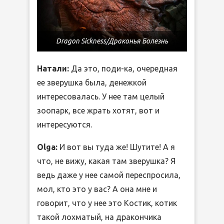
Dragon Sickness/Драконья Болезнь
Натали:
Да это, поди-ка, очередная
ее зверушка была, денежкой
интересовалась. У нее там целый
зоопарк, все жрать хотят, вот и
интересуются.
Olga:
И вот вы туда же! Шутите! А я
что, не вижу, какая там зверушка? Я
ведь даже у нее самой переспросила,
мол, кто это у вас? А она мне и
говорит, что у нее это Костик, котик
такой лохматый, на дракончика