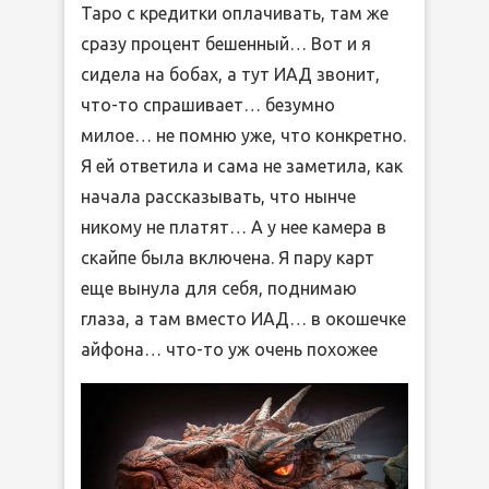
Таро с кредитки оплачивать, там же
сразу процент бешенный… Вот и я
сидела на бобах, а тут ИАД звонит,
что-то спрашивает… безумно
милое… не помню уже, что конкретно.
Я ей ответила и сама не заметила, как
начала рассказывать, что нынче
никому не платят… А у нее камера в
скайпе была включена. Я пару карт
еще вынула для себя, поднимаю
глаза, а там вместо ИАД… в окошечке
айфона… что-то уж очень похожее