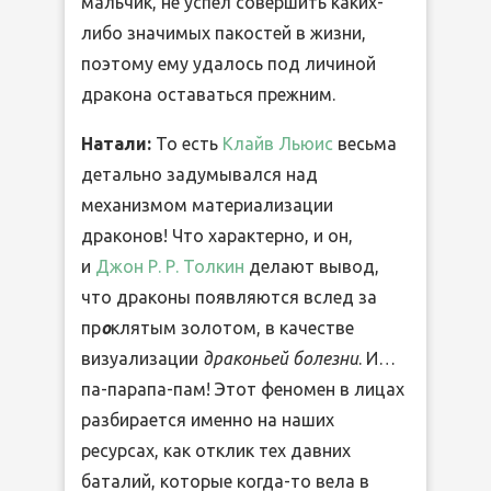
мальчик, не успел совершить каких-
либо значимых пакостей в жизни,
поэтому ему удалось под личиной
дракона оставаться прежним.
Натали:
То есть
Клайв Льюис
весьма
детально задумывался над
механизмом материализации
драконов! Что характерно, и он,
и
Джон Р. Р. Толкин
делают вывод,
что драконы появляются вслед за
пр
о
клятым золотом, в качестве
визуализации
драконьей болезни
. И…
па-парапа-пам! Этот феномен в лицах
разбирается именно на наших
ресурсах, как отклик тех давних
баталий, которые когда-то вела в