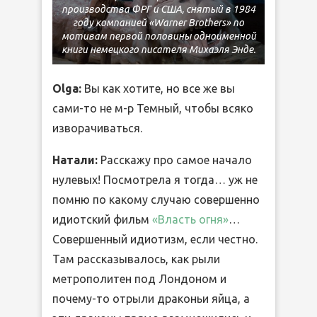
производства ФРГ и США, снятый в 1984
году компанией «Warner Brothers» по
мотивам первой половины одноименной
книги немецкого писателя Михаэля Энде.
Olga:
Вы как хотите, но все же вы
сами-то не м-р Темный, чтобы всяко
изворачиваться.
Натали:
Расскажу про самое начало
нулевых! Посмотрела я тогда… уж не
помню по какому случаю совершенно
идиотский фильм
«Власть огня»
…
Совершенный идиотизм, если честно.
Там рассказывалось, как рыли
метрополитен под Лондоном и
почему-то отрыли драконьи яйца, а