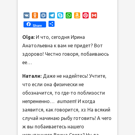
VK
Odnoklassniki
Mail.Ru
Telegram
Skype
WhatsApp
Amazon
Pinterest
Gmail
Wish
Отправить
Share
List
Olga:
И что, сегодня Ирина
Анатольевна к вам не придет? Вот
здорово! Честно говоря, побаиваюсь
ее…
Натали:
Даже не надейтесь! Учтите,
что если она физически не
обозначится, то где-то поблизости
непременно…
витает
! И когда
заявится, как говорится,
хз
. На всякий
случай начинаю рыбу готовить! А чего
ж вы побаиваетесь нашего