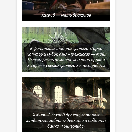
Хагрид — мать драконов
В финальных титрах фильма «Гарри
Поттер и кубок огня» (режиссер — Майк
Ньюэлл) есть ремарка: «ни один дракон
во время съёмок фильма не пострадал»
Избитый слепой дракон, которого
лондонские гоблины держали в подвалах
банка «Грингольдс»