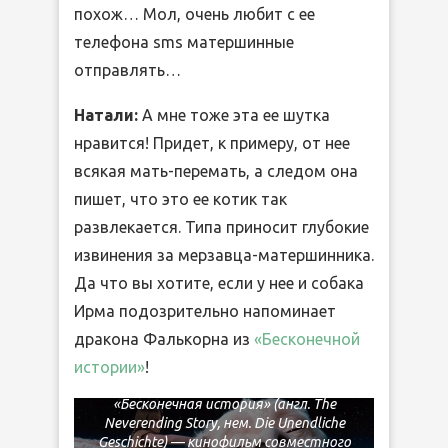
похож… Мол, очень любит с ее
телефона sms матершинные
отправлять…
Натали:
А мне тоже эта ее шутка
нравится! Придет, к примеру, от нее
всякая мать-перемать, а следом она
пишет, что это ее котик так
развлекается. Типа приносит глубокие
извинения за мерзавца-матершинника.
Да что вы хотите, если у нее и собака
Ирма подозрительно напоминает
дракона Фалькорна из
«Бесконечной
истории»
!
«Бесконечная история» (англ. The
Neverending Story, нем. Die Unendliche
Geschichte) — кинофильм совместного