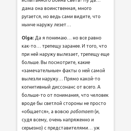
испытанного Воина Света? Ну да…
дама она воинственная, много
ругается, но ведь сами видите, что
нынче наружу лезет…
Olga:
Да я понимаю… но все равно
как-то… трепещу заранее. И того, что
при ней наружу вылезает, трепещу еще
больше. Вы посмотрите, какие
«замечательные» факты о ней самой
вылезли наружу… Прямо какой-то
когнитивный диссонанс от всего. А
больше-то от понимания, что человек
вроде бы светлой стороны не просто
«общается», а вовсю
работает
(и,
судя всему, очень напряженно и
серьезно) с представителями… уж