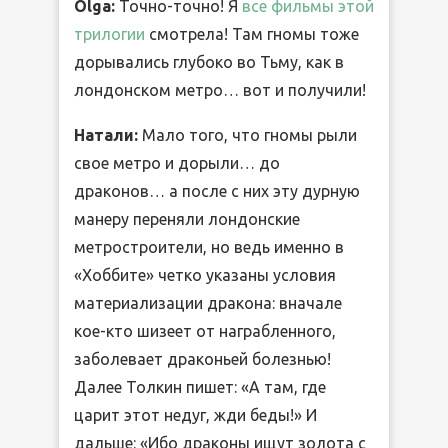
Olga:
Точно-точно! Я
все фильмы этой
трилогии
смотрела! Там гномы тоже
дорывались глубоко во Тьму, как в
лондонском метро… вот и получили!
Натали:
Мало того, что гномы рыли
свое метро и дорыли… до
драконов… а после с них эту дурную
манеру переняли лондонские
метростроители, но ведь именно в
«Хоббите» четко указаны условия
материализации дракона: вначале
кое-кто шизеет от награбленного,
заболевает драконьей болезнью!
Далее Толкин пишет: «А там, где
царит этот недуг, жди беды!» И
дальше: «Ибо драконы ищут золота с