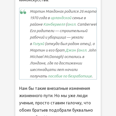
Мартин Макдонах родился 26 марта
1970 года в
ирландской
семье в
районе
Камбервелл
(
англ.
Camberwell
)
Лондона
Его родители — строительный
рабочий и уборщица — уехали
в
Голуэй
(откуда был родом отец), а
Мартин и его брат
Джон
(
англ.
John
Michael McDonagh
) остались в
Лондоне, где по достижении
шестнадцати лет начали
получать
пособие по безработице
.
Нам бы такие внезапные изменения
жизненного пути. Но мы уже люди
ученые, просто ставим галочку, что
обоих братьев подобрали буквально