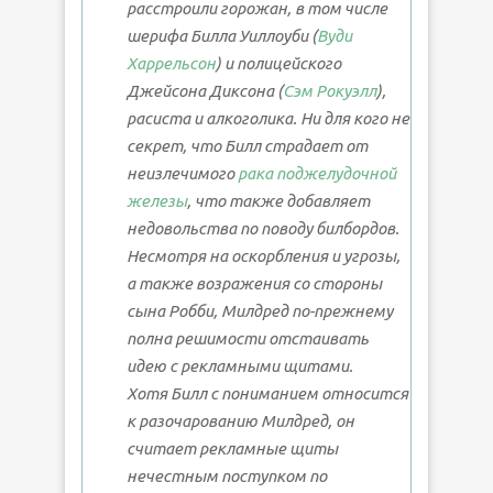
расстроили горожан, в том числе
шерифа Билла Уиллоуби (
Вуди
Харрельсон
) и полицейского
Джейсона Диксона (
Сэм Рокуэлл
),
расиста и алкоголика. Ни для кого не
секрет, что Билл страдает от
неизлечимого
рака поджелудочной
железы
, что также добавляет
недовольства по поводу билбордов.
Несмотря на оскорбления и угрозы,
а также возражения со стороны
сына Робби, Милдред по-прежнему
полна решимости отстаивать
идею с рекламными щитами.
Хотя Билл с пониманием относится
к разочарованию Милдред, он
считает рекламные щиты
нечестным поступком по