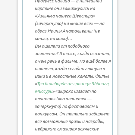
Прогресс налицо — в нынешней
картине они замахнулись на
«Уильяма нашего Шекспира»
(зачеркнуто) на «наше все» — на
образ Ирины Анатольевны (не
много, ни мало)…
Вы ошалели от подобного
заявления? Я тоже, когда осознала,
о чем речь в фильме. Но ещё более я
ошалела, когда сегодня глянула в
Вики и в новостные каналы. Фильм
«
Три биллборда на границе Эббинга,
Миссури
» «широко шагает по
планете» («по планете» —
зачеркнуто) по фестивалям и
конкурсам. Он тотально забирает
все возможные призы и награды,
небрежно смахивая всяческие