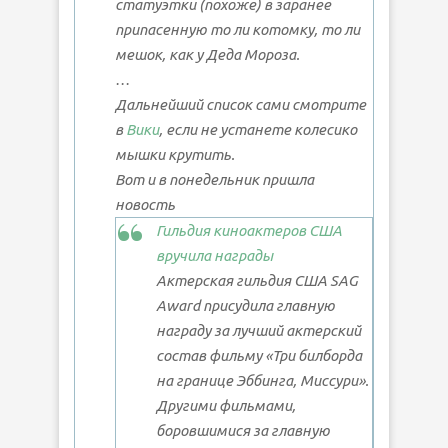
статуэтки (похоже) в заранее
припасенную то ли котомку, то ли
мешок, как у Деда Мороза.
…
Дальнейший список сами смотрите
в
Вики
, если не устанете колесико
мышки крутить.
Вот и в понедельник пришла
новость
Гильдия киноактеров США
вручила награды
Актерская гильдия США SAG
Award присудила главную
награду за лучший актерский
состав фильму «Три билборда
на границе Эббинга, Миссури».
Другими фильмами,
боровшимися за главную