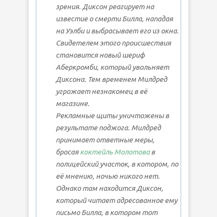
зрения. Диксон реагирует на
известие о смерти Билла, нападая
на Уэлби и выбрасывает его из окна.
Свидетелем этого происшествия
становится новый шериф
Аберкромби, который увольняет
Диксона. Тем временем Милдред
угрожает незнакомец в её
магазине.
Рекламные щиты уничтожены в
результате поджога. Милдред
принимает ответные меры,
бросая
коктейль Молотова
в
полицейский участок, в котором, по
её мнению, ночью никого нет.
Однако там находится Диксон,
который читает адресованное ему
письмо Билла, в котором тот