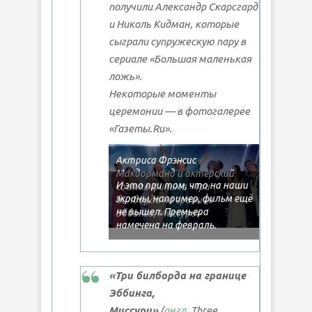
получили Александр Скарсгард
и Николь Кидман, которые
сыграли супружескую пару в
сериале «Большая маленькая
ложь».
Некоторые моменты
церемонии — в фотогалерее
«Газеты.Ru».
Актриса Фрэнсис
Макдорманд и актерский
И это при том, что на наши
состав фильма «Три
экраны, например, фильм ещё
билборда на границе
не вышел. Премьера
Эббинга, Миссури»
намечена на февраль.
«Три билборда на границе
Эббинга,
Миссури»
(
англ.
Three