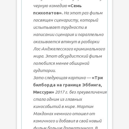
черную комедию
«Семь
психопатов».
На этот раз фильм
посвящен сценаристу, который
испытывает трудности в
написании сценария и параллельно
оказывается втянут в разборки
Лос-Анджелесского криминального
мира. Этот абсурдистский фильм
полюбился менее обширной
аудитории.
Зато следующая картина —
«Три
билборда на границе Эббинга,
Миссури»
2017 г. без преувеличения
стала одним из главных
кинособытий в мире. Мартин
Макдонах немного отошел от
комичного и добавил в свой новый
фильм больше драматичного. В