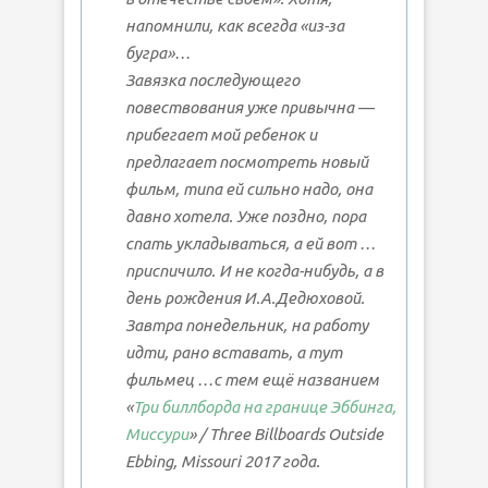
напомнили, как всегда «из-за
бугра»…
Завязка последующего
повествования уже привычна —
прибегает мой ребенок и
предлагает посмотреть новый
фильм, типа ей сильно надо, она
давно хотела. Уже поздно, пора
спать укладываться, а ей вот …
приспичило. И не когда-нибудь, а в
день рождения И.А.Дедюховой.
Завтра понедельник, на работу
идти, рано вставать, а тут
фильмец …с тем ещё названием
«
Три биллборда на границе Эббинга,
Миссури
» /
Three Billboards Outside
Ebbing, Missouri
2017 года.