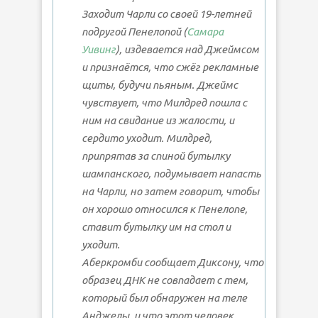
Заходит Чарли со своей 19-летней
подругой Пенелопой (
Самара
Уивинг
), издевается над Джеймсом
и признаётся, что сжёг рекламные
щиты, будучи пьяным. Джеймс
чувствует, что Милдред пошла с
ним на свидание из жалости, и
сердито уходит. Милдред,
припрятав за спиной бутылку
шампанского, подумывает напасть
на Чарли, но затем говорит, чтобы
он хорошо относился к Пенелопе,
ставит бутылку им на стол и
уходит.
Аберкромби сообщает Диксону, что
образец ДНК не совпадает с тем,
который был обнаружен на теле
Анджелы, и что этот человек