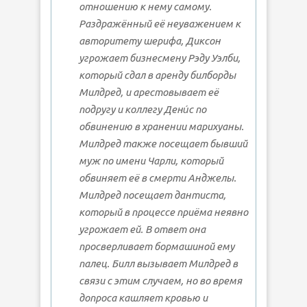
отношению к нему самому.
Раздражённый её неуважением к
авторитету шерифа, Диксон
угрожает бизнесмену Рэду Уэлби,
который сдал в аренду билборды
Милдред, и арестовывает её
подругу и коллегу Дени́с по
обвинению в хранении марихуаны.
Милдред также посещает бывший
муж по имени Чарли, который
обвиняет её в смерти Анджелы.
Милдред посещает дантиста,
который в процессе приёма неявно
угрожает ей. В ответ она
просверливает бормашиной ему
палец. Билл вызывает Милдред в
связи с этим случаем, но во время
допроса кашляет кровью и