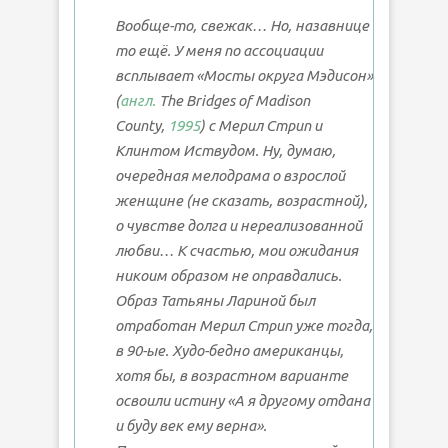
Вообще-то, свежак… Но, назавнице
то ещё. У меня по ассоциации
всплывает «Мосты округа Мэдисон»
(
англ.
The Bridges of Madison
County
,
1995
) с Мерил Стрип и
Клинтом Иствудом. Ну, думаю,
очередная мелодрама о взрослой
женщине (не сказать, возрастной),
о чувстве долга и нереализованной
любви… К счастью, мои ожидания
никоим образом не оправдались.
Образ Татьяны Лариной был
отработан Мерил Стрип уже тогда,
в 90-ые. Худо-бедно американцы,
хотя бы, в возрастном варианте
освоили истину «А я другому отдана
и буду век ему верна».