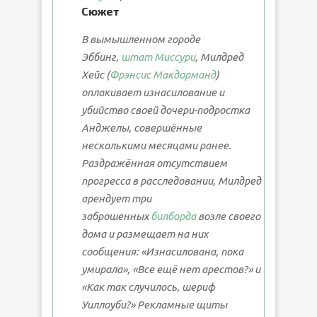
Сюжет
В вымышленном городе
Эббинг,
штат Миссури
, Милдред
Хейс (
Фрэнсис Макдорманд
)
оплакивает изнасилование и
убийство своей дочери-подростка
Анджелы, совершённые
несколькими месяцами ранее.
Раздражённая отсутствием
прогресса в расследовании, Милдред
арендует три
заброшенных
билборда
возле своего
дома и размещает на них
сообщения: «Изнасилована, пока
умирала», «Все ещё нет арестов?» и
«Как так случилось, шериф
Уиллоуби?» Рекламные щиты