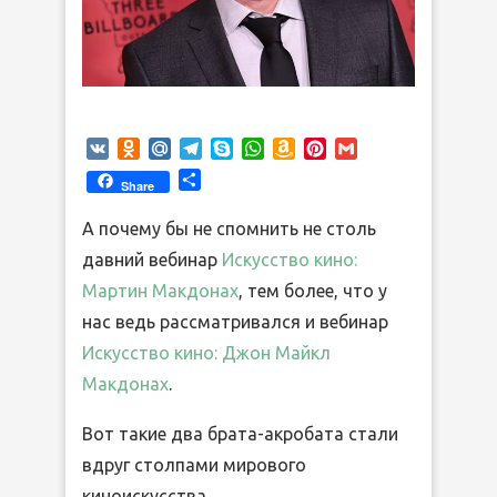
VK
Odnoklassniki
Mail.Ru
Telegram
Skype
WhatsApp
Amazon
Pinterest
Gmail
Wish
Отправить
Share
List
А почему бы не спомнить не столь
давний вебинар
Искусство кино:
Мартин Макдонах
, тем более, что у
нас ведь рассматривался и вебинар
Искусство кино: Джон Майкл
Макдонах
.
Вот такие два брата-акробата стали
вдруг столпами мирового
киноискусства.