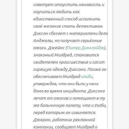
советует отпустить ненависть и
научиться любить как
единственный способ исполнить
своё желание стать детективом.
Диксон сбегает с материалами дела
Анджелы, но получает серьёзные
ожоги. Джеймс (
Питер Динклэйдж
),
знакомый Милдред, становится
свидетелем происшествия и гасит
горящую одежду Диксона. Позже он
обеспечивает Милдред
алиби
,
утверждая, что они были у него
дома во время инцидента. Диксона
лечат от ожогов и помещают в ту
же больничную палату, что и Уэлби,
перед которым он извиняется.
Джером, работник рекламной
компании, сообщает Милдред о