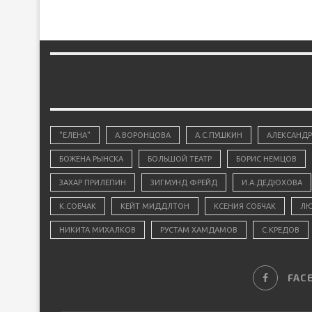
"ЕЛЕНА"
А.ВОРОНЦОВА
А.С.ПУШКИН
АЛЕКСАНДР
БОЖЕНА РЫНСКА
БОЛЬШОЙ ТЕАТР
БОРИС НЕМЦОВ
ЗАХАР ПРИЛЕПИН
ЗИГМУНД ФРЕЙД
И.А.ДЕДЮХОВА
К.СОБЧАК
КЕЙТ МИДДЛТОН
КСЕНИЯ СОБЧАК
ЛЮ
НИКИТА МИХАЛКОВ
РУСТАМ ХАМДАМОВ
С.КРЕДОВ
FAC