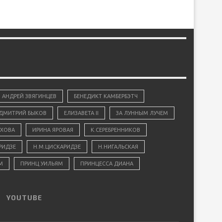
АНДРЕЙ ЗВЯГИНЦЕВ
БЕНЕДИКТ КАМБЕРБЭТЧ
ДМИТРИЙ БЫКОВ
ЕЛИЗАВЕТА II
ЗА ЛУННЫМ ЛУЧЕМ
ХОВА
ИРИНА ЯРОВАЯ
К.СЕРЕБРЕННИКОВ
РИДЗЕ
Н.М.ЦИСКАРИДЗЕ
Н.НИГАЛЬСКАЯ
М
ПРИНЦ УИЛЬЯМ
ПРИНЦЕССА ДИАНА
YOUTUBE