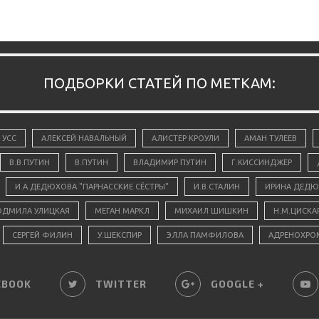
ПОДБОРКИ СТАТЕЙ ПО МЕТКАМ:
 УСС
АЛЕКСЕЙ НАВАЛЬНЫЙ
АЛИСТЕР КРОУЛИ
АМАН ТУЛЕЕВ
В.В.ПУТИН
В.ПУТИН
ВЛАДИМИР ПУТИН
Г.КИССИНДЖЕР
И.А.ДЕДЮХОВА "ПАРНАССКИЕ СЁСТРЫ"
И.В.СТАЛИН
ИРИНА ДЕДЮ
ДМИЛА УЛИЦКАЯ
МЕГАН МАРКЛ
МИХАИЛ ШИШКИН
Н.М.ЦИСКА
СЕРГЕЙ ФИЛИН
У.ШЕКСПИР
ЭЛЛА ПАМФИЛОВА
АДРЕНОХРО
EBOOK
TWITTER
GOOGLE +