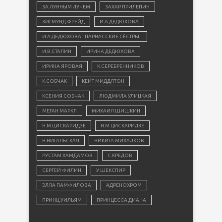
ЗА ЛУННЫМ ЛУЧЕМ
ЗАХАР ПРИЛЕПИН
ЗИГМУНД ФРЕЙД
И.А.ДЕДЮХОВА
И.А.ДЕДЮХОВА "ПАРНАССКИЕ СЁСТРЫ"
И.В.СТАЛИН
ИРИНА ДЕДЮХОВА
ИРИНА ЯРОВАЯ
К.СЕРЕБРЕННИКОВ
К.СОБЧАК
КЕЙТ МИДДЛТОН
КСЕНИЯ СОБЧАК
ЛЮДМИЛА УЛИЦКАЯ
МЕГАН МАРКЛ
МИХАИЛ ШИШКИН
Н.М.ЦИСКАРИДЗЕ
Н.М.ЦИСКАРИДЗЕ
Н.НИГАЛЬСКАЯ
НИКИТА МИХАЛКОВ
РУСТАМ ХАМДАМОВ
С.КРЕДОВ
СЕРГЕЙ ФИЛИН
У.ШЕКСПИР
ЭЛЛА ПАМФИЛОВА
АДРЕНОХРОМ
ПРИНЦ УИЛЬЯМ
ПРИНЦЕССА ДИАНА