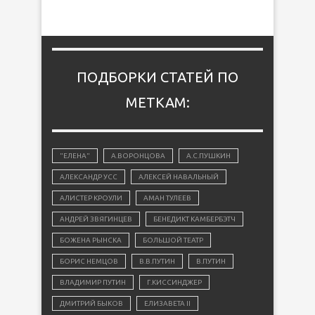
ПОДБОРКИ СТАТЕЙ ПО
МЕТКАМ:
"ЕЛЕНА"
А.ВОРОНЦОВА
А.С.ПУШКИН
АЛЕКСАНДР УСС
АЛЕКСЕЙ НАВАЛЬНЫЙ
АЛИСТЕР КРОУЛИ
АМАН ТУЛЕЕВ
АНДРЕЙ ЗВЯГИНЦЕВ
БЕНЕДИКТ КАМБЕРБЭТЧ
БОЖЕНА РЫНСКА
БОЛЬШОЙ ТЕАТР
БОРИС НЕМЦОВ
В.В.ПУТИН
В.ПУТИН
ВЛАДИМИР ПУТИН
Г.КИССИНДЖЕР
ДМИТРИЙ БЫКОВ
ЕЛИЗАВЕТА II