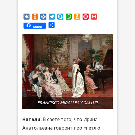
VK
Odnoklassniki
Mail.Ru
Telegram
Skype
WhatsApp
Amazon
Pinterest
Gmail
Wish
Отправить
Share
List
FRANCISCO MIRALLES Y GALLUP
Натали:
В свете того, что Ирина
Анатольевна говорит про «петлю