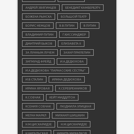
АНДРЕЙ ЗВЯГИНЦЕВ
БЕНЕДИКТ КАМБЕРБЭТЧ
БОЖЕНА РЫНСКА
БОЛЬШОЙ ТЕАТР
БОРИС НЕМЦОВ
В.В.ПУТИН
В.ПУТИН
ВЛАДИМИР ПУТИН
Г.КИССИНДЖЕР
ДМИТРИЙ БЫКОВ
ЕЛИЗАВЕТА II
ЗА ЛУННЫМ ЛУЧЕМ
ЗАХАР ПРИЛЕПИН
ЗИГМУНД ФРЕЙД
И.А.ДЕДЮХОВА
И.А.ДЕДЮХОВА "ПАРНАССКИЕ СЁСТРЫ"
И.В.СТАЛИН
ИРИНА ДЕДЮХОВА
ИРИНА ЯРОВАЯ
К.СЕРЕБРЕННИКОВ
К.СОБЧАК
КЕЙТ МИДДЛТОН
КСЕНИЯ СОБЧАК
ЛЮДМИЛА УЛИЦКАЯ
МЕГАН МАРКЛ
МИХАИЛ ШИШКИН
Н.М.ЦИСКАРИДЗЕ
Н.М.ЦИСКАРИДЗЕ
Н.НИГАЛЬСКАЯ
НИКИТА МИХАЛКОВ