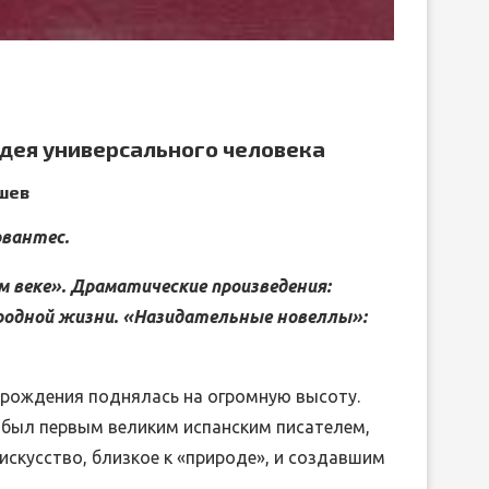
ЛИБРЕТТО ОПЕРЫ ГА
вить
ДРЕВНЕЙ ГРЕЦИИ
ДОНИЦЕТТИ «ДОЧЬ П
дея универсального человека
15.Июн.2026
05.Июн.2026
шев
рвантес.
м веке». Драматические произведения:
ародной жизни. «Назидательные новеллы»:
зрождения поднялась на огромную высоту.
с был первым великим испанским писателем,
искусство, близкое к «природе», и создавшим