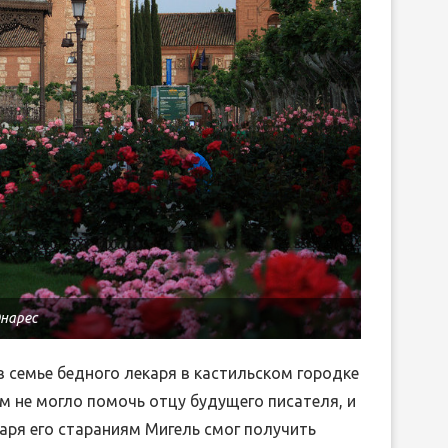
Энарес
в семье бедного лекаря в кастильском городке
м не могло помочь отцу будущего писателя, и
аря его стараниям Мигель смог получить