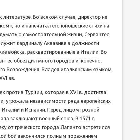
 литературе. Во всяком случае, директор не
ом», но и напечатал его юношеские стихи на
думать о самостоятельной жизни, Сервантес
 служит кардиналу Аквавиве в должности
кие войска, расквартированные в Италии. Во
антес объездил много городов и, конечно,
ого Возрождения. Владея итальянским языком,
VI вв.
х против Турции, которая в XVI в. достигла
и, угрожала независимости ряда европейских
а Италии и Испании. Перед лицом грозной
папа заключают военный союз. В 1571 г.
ку от греческого города Лапанто встретился
кой бой закончился полным поражением