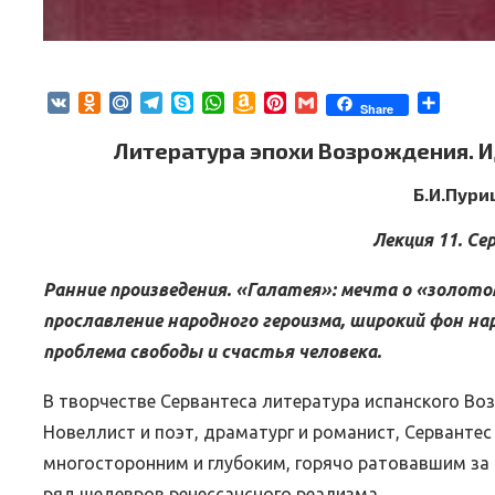
VK
Odnoklassniki
Mail.Ru
Telegram
Skype
WhatsApp
Amazon
Pinterest
Gmail
Отпра
Share
ВЕБИНАРЫ ИЮЛЯ 2026 ГОДА
МИФЫ 
Wish
List
Литература эпохи Возрождения. И
30.Июн.2026
Б.И.Пури
Лекция 11. Се
Ранние произведения. «Галатея»: мечта о «золото
прославление народного героизма, широкий фон н
проблема свободы и счастья человека.
В творчестве Сервантеса литература испанского Во
Новеллист и поэт, драматург и романист, Серванте
многосторонним и глубоким, горячо ратовавшим за 
ряд шедевров ренессансного реализма.