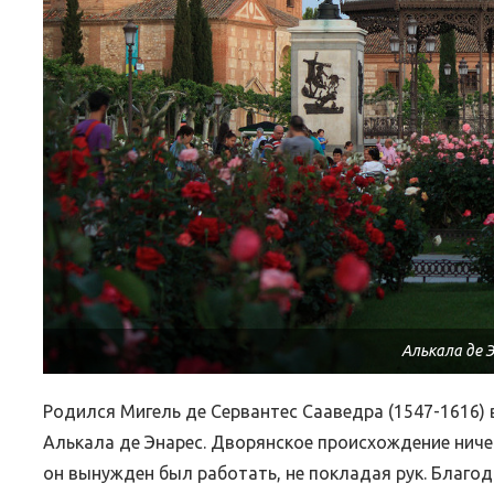
Алькала де 
Родился Мигель де Сервантес Сааведра (1547-1616) 
Алькала де Энарес. Дворянское происхождение ниче
он вынужден был работать, не покладая рук. Благод