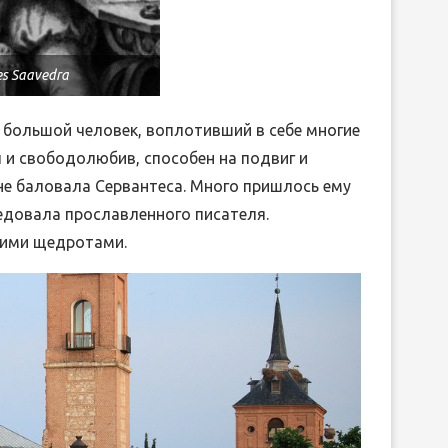
es Saavedra
е большой человек, воплотивший в себе многие
 и свободолюбив, способен на подвиг и
не баловала Сервантеса. Много пришлось ему
ледовала прославленного писателя.
оими щедротами.