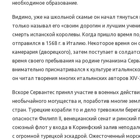
необходимое образование.
Видимо, уже на школьной скамье он начал тянуться к
только называл его «своим дорогим и лучшим ученик
смерть испанской королевы. Когда пришло время по
отправился в 1568 г. в Италию. Некоторое время он
камерария (дворецкого), затем поступает в солдатс
время своего пребывания на родине гуманизма Серв
внимательно присматривался к культуре итальянск
он читал творения многих итальянских авторов XIV-X
Вскоре Сервантес принял участие в военных действия
необычайного могущества и, поработив многие земл
стран. Турецкие корабли то и дело тревожили берег
опасности Филипп II, венецианский сенат и римский 
союзный флот у входа в Коринфский залив неподале
с огромной турецкой эскадрой. Ожесточенный морс