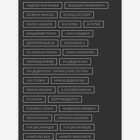
АНДРЕЙ ЗВЯГИНЦЕВ
БЕНЕДИКТ КАМБЕРБЭТЧ
БОЖЕНА РЫНСКА
БОЛЬШОЙ ТЕАТР
БОРИС НЕМЦОВ
В.В.ПУТИН
В.ПУТИН
ВЛАДИМИР ПУТИН
Г.КИССИНДЖЕР
ДМИТРИЙ БЫКОВ
ЕЛИЗАВЕТА II
ЗА ЛУННЫМ ЛУЧЕМ
ЗАХАР ПРИЛЕПИН
ЗИГМУНД ФРЕЙД
И.А.ДЕДЮХОВА
И.А.ДЕДЮХОВА "ПАРНАССКИЕ СЁСТРЫ"
И.В.СТАЛИН
ИРИНА ДЕДЮХОВА
ИРИНА ЯРОВАЯ
К.СЕРЕБРЕННИКОВ
К.СОБЧАК
КЕЙТ МИДДЛТОН
КСЕНИЯ СОБЧАК
ЛЮДМИЛА УЛИЦКАЯ
МЕГАН МАРКЛ
МИХАИЛ ШИШКИН
Н.М.ЦИСКАРИДЗЕ
Н.М.ЦИСКАРИДЗЕ
Н.НИГАЛЬСКАЯ
НИКИТА МИХАЛКОВ