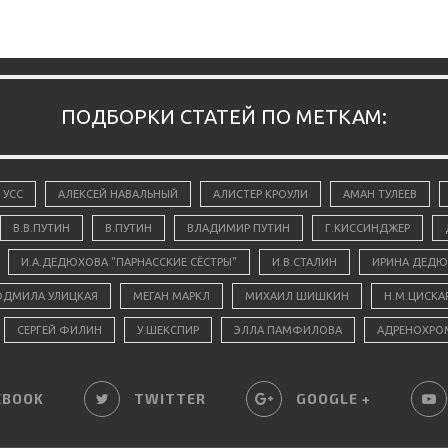
ПОДБОРКИ СТАТЕЙ ПО МЕТКАМ:
 УСС
АЛЕКСЕЙ НАВАЛЬНЫЙ
АЛИСТЕР КРОУЛИ
АМАН ТУЛЕЕВ
В.В.ПУТИН
В.ПУТИН
ВЛАДИМИР ПУТИН
Г.КИССИНДЖЕР
И.А.ДЕДЮХОВА "ПАРНАССКИЕ СЁСТРЫ"
И.В.СТАЛИН
ИРИНА ДЕДЮ
ДМИЛА УЛИЦКАЯ
МЕГАН МАРКЛ
МИХАИЛ ШИШКИН
Н.М.ЦИСКА
СЕРГЕЙ ФИЛИН
У.ШЕКСПИР
ЭЛЛА ПАМФИЛОВА
АДРЕНОХРО
EBOOK
TWITTER
GOOGLE +