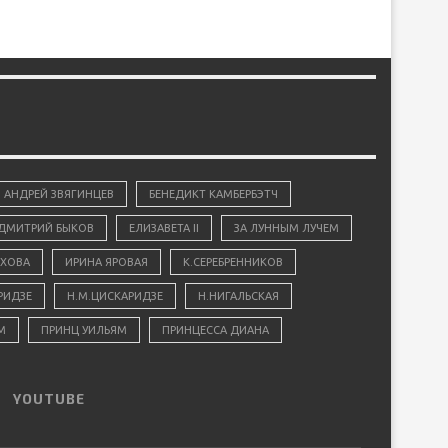
АНДРЕЙ ЗВЯГИНЦЕВ
БЕНЕДИКТ КАМБЕРБЭТЧ
ДМИТРИЙ БЫКОВ
ЕЛИЗАВЕТА II
ЗА ЛУННЫМ ЛУЧЕМ
ХОВА
ИРИНА ЯРОВАЯ
К.СЕРЕБРЕННИКОВ
РИДЗЕ
Н.М.ЦИСКАРИДЗЕ
Н.НИГАЛЬСКАЯ
М
ПРИНЦ УИЛЬЯМ
ПРИНЦЕССА ДИАНА
YOUTUBE