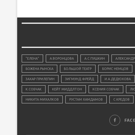
"ЕЛЕНА"
А.ВОРОНЦОВА
А.С.ПУШКИН
АЛЕКСАНДР
БОЖЕНА РЫНСКА
БОЛЬШОЙ ТЕАТР
БОРИС НЕМЦОВ
ЗАХАР ПРИЛЕПИН
ЗИГМУНД ФРЕЙД
И.А.ДЕДЮХОВА
К.СОБЧАК
КЕЙТ МИДДЛТОН
КСЕНИЯ СОБЧАК
ЛЮ
НИКИТА МИХАЛКОВ
РУСТАМ ХАМДАМОВ
С.КРЕДОВ
FAC