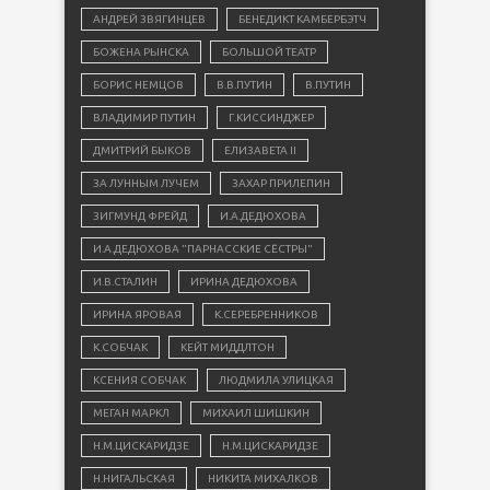
АНДРЕЙ ЗВЯГИНЦЕВ
БЕНЕДИКТ КАМБЕРБЭТЧ
БОЖЕНА РЫНСКА
БОЛЬШОЙ ТЕАТР
БОРИС НЕМЦОВ
В.В.ПУТИН
В.ПУТИН
ВЛАДИМИР ПУТИН
Г.КИССИНДЖЕР
ДМИТРИЙ БЫКОВ
ЕЛИЗАВЕТА II
ЗА ЛУННЫМ ЛУЧЕМ
ЗАХАР ПРИЛЕПИН
ЗИГМУНД ФРЕЙД
И.А.ДЕДЮХОВА
И.А.ДЕДЮХОВА "ПАРНАССКИЕ СЁСТРЫ"
И.В.СТАЛИН
ИРИНА ДЕДЮХОВА
ИРИНА ЯРОВАЯ
К.СЕРЕБРЕННИКОВ
К.СОБЧАК
КЕЙТ МИДДЛТОН
КСЕНИЯ СОБЧАК
ЛЮДМИЛА УЛИЦКАЯ
МЕГАН МАРКЛ
МИХАИЛ ШИШКИН
Н.М.ЦИСКАРИДЗЕ
Н.М.ЦИСКАРИДЗЕ
Н.НИГАЛЬСКАЯ
НИКИТА МИХАЛКОВ