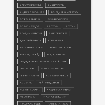
АЛИСТЕР КРОУЛИ
АМАН ТУЛЕЕВ
АНДРЕЙ ЗВЯГИНЦЕВ
БЕНЕДИКТ КАМБЕРБЭТЧ
БОЖЕНА РЫНСКА
БОЛЬШОЙ ТЕАТР
БОРИС НЕМЦОВ
В.В.ПУТИН
В.ПУТИН
ВЛАДИМИР ПУТИН
Г.КИССИНДЖЕР
ДМИТРИЙ БЫКОВ
ЕЛИЗАВЕТА II
ЗА ЛУННЫМ ЛУЧЕМ
ЗАХАР ПРИЛЕПИН
ЗИГМУНД ФРЕЙД
И.А.ДЕДЮХОВА
И.А.ДЕДЮХОВА "ПАРНАССКИЕ СЁСТРЫ"
И.В.СТАЛИН
ИРИНА ДЕДЮХОВА
ИРИНА ЯРОВАЯ
К.СЕРЕБРЕННИКОВ
К.СОБЧАК
КЕЙТ МИДДЛТОН
КСЕНИЯ СОБЧАК
ЛЮДМИЛА УЛИЦКАЯ
МЕГАН МАРКЛ
МИХАИЛ ШИШКИН
Н.М.ЦИСКАРИДЗЕ
Н.М.ЦИСКАРИДЗЕ