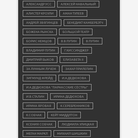
АЛЕКСАНДР УСС
АЛЕКСЕЙ НАВАЛЬНЫЙ
АЛИСТЕР КРОУЛИ
АМАН ТУЛЕЕВ
АНДРЕЙ ЗВЯГИНЦЕВ
БЕНЕДИКТ КАМБЕРБЭТЧ
БОЖЕНА РЫНСКА
БОЛЬШОЙ ТЕАТР
БОРИС НЕМЦОВ
В.В.ПУТИН
В.ПУТИН
ВЛАДИМИР ПУТИН
Г.КИССИНДЖЕР
ДМИТРИЙ БЫКОВ
ЕЛИЗАВЕТА II
ЗА ЛУННЫМ ЛУЧЕМ
ЗАХАР ПРИЛЕПИН
ЗИГМУНД ФРЕЙД
И.А.ДЕДЮХОВА
И.А.ДЕДЮХОВА "ПАРНАССКИЕ СЁСТРЫ"
И.В.СТАЛИН
ИРИНА ДЕДЮХОВА
ИРИНА ЯРОВАЯ
К.СЕРЕБРЕННИКОВ
К.СОБЧАК
КЕЙТ МИДДЛТОН
КСЕНИЯ СОБЧАК
ЛЮДМИЛА УЛИЦКАЯ
МЕГАН МАРКЛ
МИХАИЛ ШИШКИН