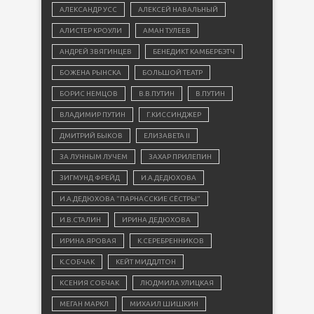
АЛЕКСАНДР УСС
АЛЕКСЕЙ НАВАЛЬНЫЙ
АЛИСТЕР КРОУЛИ
АМАН ТУЛЕЕВ
АНДРЕЙ ЗВЯГИНЦЕВ
БЕНЕДИКТ КАМБЕРБЭТЧ
БОЖЕНА РЫНСКА
БОЛЬШОЙ ТЕАТР
БОРИС НЕМЦОВ
В.В.ПУТИН
В.ПУТИН
ВЛАДИМИР ПУТИН
Г.КИССИНДЖЕР
ДМИТРИЙ БЫКОВ
ЕЛИЗАВЕТА II
ЗА ЛУННЫМ ЛУЧЕМ
ЗАХАР ПРИЛЕПИН
ЗИГМУНД ФРЕЙД
И.А.ДЕДЮХОВА
И.А.ДЕДЮХОВА "ПАРНАССКИЕ СЁСТРЫ"
И.В.СТАЛИН
ИРИНА ДЕДЮХОВА
ИРИНА ЯРОВАЯ
К.СЕРЕБРЕННИКОВ
К.СОБЧАК
КЕЙТ МИДДЛТОН
КСЕНИЯ СОБЧАК
ЛЮДМИЛА УЛИЦКАЯ
МЕГАН МАРКЛ
МИХАИЛ ШИШКИН