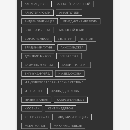
АЛЕКСАНДР УСС
АЛЕКСЕЙ НАВАЛЬНЫЙ
АЛИСТЕР КРОУЛИ
АМАН ТУЛЕЕВ
АНДРЕЙ ЗВЯГИНЦЕВ
БЕНЕДИКТ КАМБЕРБЭТЧ
БОЖЕНА РЫНСКА
БОЛЬШОЙ ТЕАТР
БОРИС НЕМЦОВ
В.В.ПУТИН
В.ПУТИН
ВЛАДИМИР ПУТИН
Г.КИССИНДЖЕР
ДМИТРИЙ БЫКОВ
ЕЛИЗАВЕТА II
ЗА ЛУННЫМ ЛУЧЕМ
ЗАХАР ПРИЛЕПИН
ЗИГМУНД ФРЕЙД
И.А.ДЕДЮХОВА
И.А.ДЕДЮХОВА "ПАРНАССКИЕ СЁСТРЫ"
И.В.СТАЛИН
ИРИНА ДЕДЮХОВА
ИРИНА ЯРОВАЯ
К.СЕРЕБРЕННИКОВ
К.СОБЧАК
КЕЙТ МИДДЛТОН
КСЕНИЯ СОБЧАК
ЛЮДМИЛА УЛИЦКАЯ
МЕГАН МАРКЛ
МИХАИЛ ШИШКИН