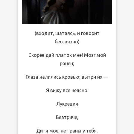
(входит, шатаясь, и говорит
бессвязно)
Скорее дай платок мне! Мозг мой
ранен;
Глаза налились кровью; вытри их —
Я вижу все неясно.
Лукреция
Беатриче,
Дитя мое, нет раны у тебя,