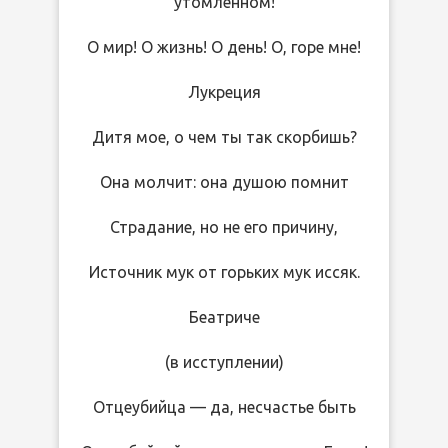
утомленном!
О мир! О жизнь! О день! О, горе мне!
Лукреция
Дитя мое, о чем ты так скорбишь?
Она молчит: она душою помнит
Страдание, но не его причину,
Источник мук от горьких мук иссяк.
Беатриче
(в исступлении)
Отцеубийца — да, несчастье быть