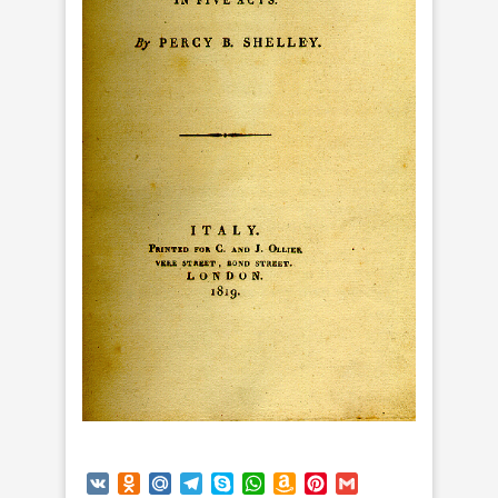
VK
Odnoklassniki
Mail.Ru
Telegram
Skype
WhatsApp
Amazon
Pinterest
Gmail