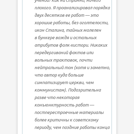
ученой? Как ни странно, ничего
плохого. Я проанализировал порядка
двух десятков ее работ — это
хорошие работы, без оголтелости,
икон Сталина, тайных молелен
в бункере вождя и остальных
атрибутов фолк-хистори. Никаких
передергиваний фактов или
вольных трактовок, почти
нейтральный тон (хотя и заметно,
что автор куда больше
симпатизирует церкви, чем
коммунистам). Подозрительна
разве что некоторая
конъюнктурность работ —
постперестроечные материалы
более критичны к советскому
периоду, чем поздние работы конца