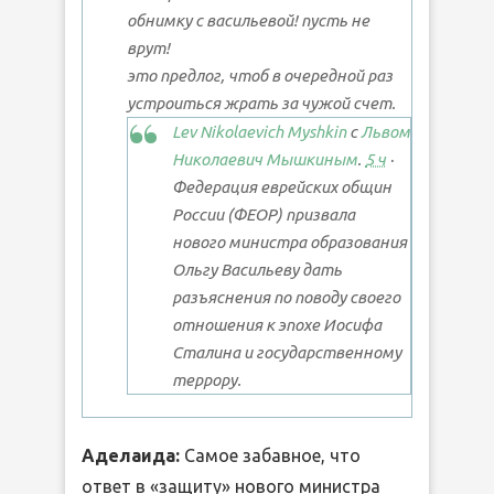
обнимку с васильевой! пусть не
врут!
это предлог, чтоб в очередной раз
устроиться жрать за чужой счет.
Lev Nikolaevich Myshkin
с
Львом
Николаевич Мышкиным
.
5 ч
·
Федерация еврейских общин
России (ФЕОР) призвала
нового министра образования
Ольгу Васильеву дать
разъяснения по поводу своего
отношения к эпохе Иосифа
Сталина и государственному
террору.
Аделаида:
Самое забавное, что
ответ в «защиту» нового министра