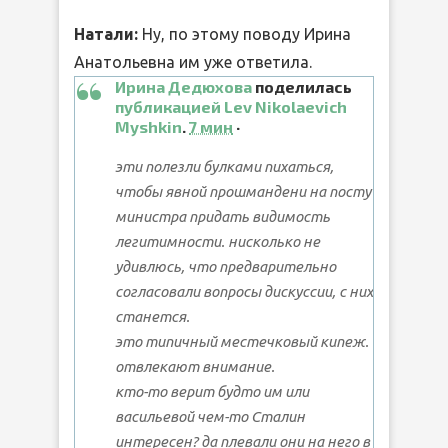
Натали:
Ну, по этому поводу Ирина
Анатольевна им уже ответила.
Ирина Дедюхова
поделилась
публикацией
Lev Nikolaevich
Myshkin
.
7 мин
·
эти полезли булками пихаться,
чтобы явной прошмандени на посту
министра придать видимость
легитимности. нисколько не
удивлюсь, что предварительно
согласовали вопросы дискуссии, с них
станется.
это типичный местечковый кипеж.
отвлекают внимание.
кто-то верит будто им или
васильевой чем-то Сталин
интересен? да плевали они на него в