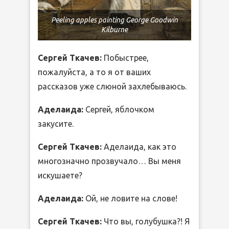
Peeling apples painting George Goodwin
Kilburne
Сергей Ткачев:
Побыстрее,
пожалуйста, а то я от ваших
рассказов уже слюной захлебываюсь.
Аделаида:
Сергей, яблочком
закусите.
Сергей Ткачев:
Аделаида, как это
многозначно прозвучало… Вы меня
искушаете?
Аделаида:
Ой, не ловите на слове!
Сергей Ткачев:
Что вы, голубушка?! Я