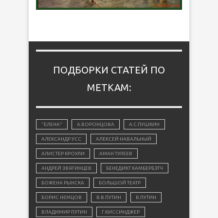
ПОДБОРКИ СТАТЕЙ ПО
МЕТКАМ:
"ЕЛЕНА"
А.ВОРОНЦОВА
А.С.ПУШКИН
АЛЕКСАНДР УСС
АЛЕКСЕЙ НАВАЛЬНЫЙ
АЛИСТЕР КРОУЛИ
АМАН ТУЛЕЕВ
АНДРЕЙ ЗВЯГИНЦЕВ
БЕНЕДИКТ КАМБЕРБЭТЧ
БОЖЕНА РЫНСКА
БОЛЬШОЙ ТЕАТР
БОРИС НЕМЦОВ
В.В.ПУТИН
В.ПУТИН
ВЛАДИМИР ПУТИН
Г.КИССИНДЖЕР