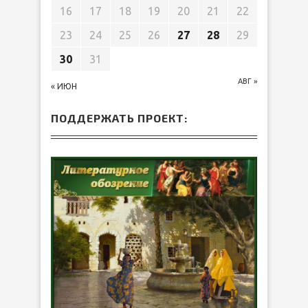
16
17
18
19
20
21
22
23
24
25
26
27
28
29
30
31
АВГ »
« ИЮН
ПОДДЕРЖАТЬ ПРОЕКТ: