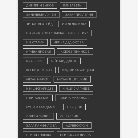
ДМИТРИЙ БЫКОВ
ЕЛИЗАВЕТА II
ЗА ЛУННЫМ ЛУЧЕМ
ЗАХАР ПРИЛЕПИН
ЗИГМУНД ФРЕЙД
И.А.ДЕДЮХОВА
И.А.ДЕДЮХОВА "ПАРНАССКИЕ СЁСТРЫ"
И.В.СТАЛИН
ИРИНА ДЕДЮХОВА
ИРИНА ЯРОВАЯ
К.СЕРЕБРЕННИКОВ
К.СОБЧАК
КЕЙТ МИДДЛТОН
КСЕНИЯ СОБЧАК
ЛЮДМИЛА УЛИЦКАЯ
МЕГАН МАРКЛ
МИХАИЛ ШИШКИН
Н.М.ЦИСКАРИДЗЕ
Н.М.ЦИСКАРИДЗЕ
Н.НИГАЛЬСКАЯ
НИКИТА МИХАЛКОВ
РУСТАМ ХАМДАМОВ
С.КРЕДОВ
СЕРГЕЙ ФИЛИН
У.ШЕКСПИР
ЭЛЛА ПАМФИЛОВА
АДРЕНОХРОМ
ПРИНЦ УИЛЬЯМ
ПРИНЦЕССА ДИАНА