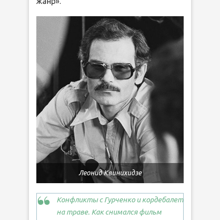
жанр».
Леонид Квинихидзе
Конфликты с Гурченко и кордебалет
на траве. Как снимался фильм