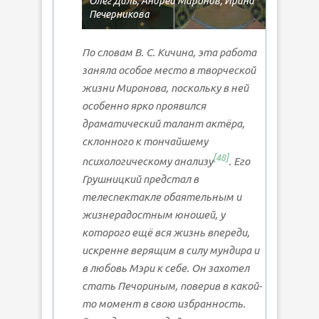
Олег Даль, Андрей Миронов, Ирина
Печерникова
По словам В. С. Кичина, эта работа
заняла особое место в творческой
жизни Миронова, поскольку в ней
особенно ярко проявился
драматический талант актёра,
склонного к тончайшему
[
48
]
психологическому анализу
. Его
Грушницкий предстал в
телеспектакле обаятельным и
жизнерадостным юношей, у
которого ещё вся жизнь впереди,
искренне верящим в силу мундира и
в любовь Мэри к себе. Он захотел
стать Печориным, поверив в какой-
то момент в свою избранность.