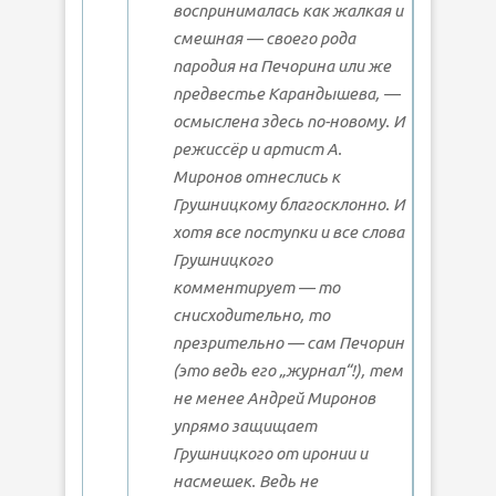
воспринималась как жалкая и
смешная — своего рода
пародия на Печорина или же
предвестье Карандышева, —
осмыслена здесь по-новому. И
режиссёр и артист А.
Миронов отнеслись к
Грушницкому благосклонно. И
хотя все поступки и все слова
Грушницкого
комментирует — то
снисходительно, то
презрительно — сам Печорин
(это ведь его „журнал“!), тем
не менее Андрей Миронов
упрямо защищает
Грушницкого от иронии и
насмешек. Ведь не