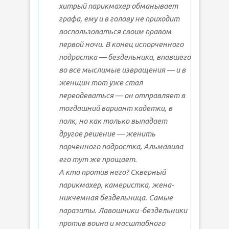
хитрый парикмахер обманывает
графа, ему и в голову не приходит
воспользоваться своим правом
первой ночи. В конец испорченного
подростка — бездельника, впавшего
во все мыслимые извращения — и в
женщин тот уже стал
переодеваться — он отправляет в
тогдашний вариант кадетки, в
полк, но как только выпадает
другое решение — женить
порченного подростка, Альмавива
его тут же прощает.
А кто против него? Скверный
парикмахер, камеристка, жена-
никчемная бездельница. Самые
паразиты. Лавошники -бездельники
против воина и масштабного