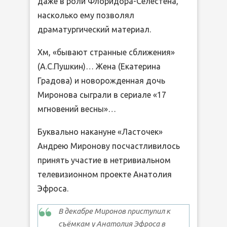
даже в роли Флоридора-Селестена,
насколько ему позволял
драматургический материал.
Хм, «бывают странные сближения»
(А.С.Пушкин)… Жена (Екатерина
Градова) и новорожденная дочь
Миронова сыграли в сериале «17
мгновений весны»…
Буквально накануне «Ласточек»
Андрею Миронову посчастливилось
принять участие в нетривиальном
телевизионном проекте Анатолия
Эфроса.
В декабре Миронов приступил к
съёмкам у Анатолия Эфроса в