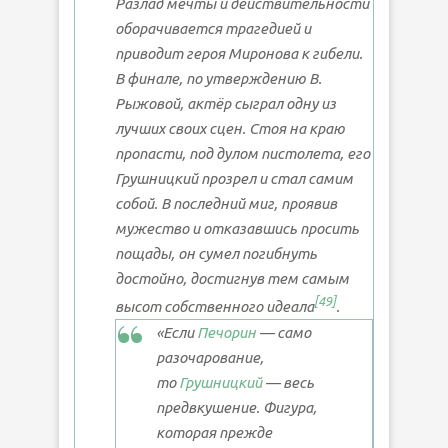
Разлад мечты и действительности
оборачивается трагедией и
приводит героя Миронова к гибели.
В финале, по утверждению В.
Рыжовой, актёр сыграл одну из
лучших своих сцен. Стоя на краю
пропасти, под дулом пистолета, его
Грушницкий прозрел и стал самим
собой. В последний миг, проявив
мужество и отказавшись просить
пощады, он сумел погибнуть
достойно, достигнув тем самым
[
49
]
высот собственного идеала
.
«Если
Печорин
— само
разочарование,
то
Грушницкий
— весь
предвкушение. Фигура,
которая прежде