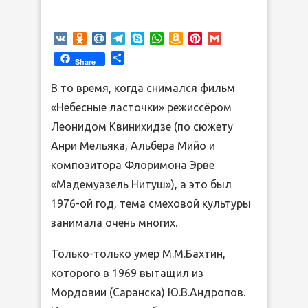
VK
Odnoklassniki
Mail.Ru
Telegram
Skype
WhatsApp
Amazon
Pinterest
Gmail
Wish
Отправить
Share
List
В то время, когда снимался фильм
«Небесные ласточки» режиссёром
Леонидом Квинихидзе (по сюжету
Анри Мельяка, Альбера Мийо и
композитора Флоримона Эрве
«Мадемуазель Нитуш»), а это был
1976-ой год, тема смеховой культуры
занимала очень многих.
Только-только умер М.М.Бахтин,
которого в 1969 вытащил из
Мордовии (Саранска) Ю.В.Андропов.