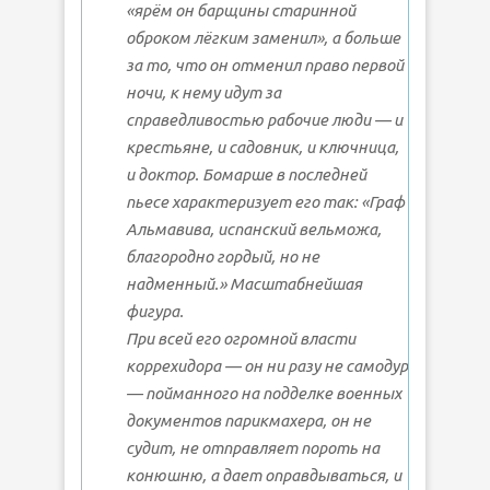
«ярём он барщины старинной
оброком лёгким заменил», а больше
за то, что он отменил право первой
ночи, к нему идут за
справедливостью рабочие люди — и
крестьяне, и садовник, и ключница,
и доктор. Бомарше в последней
пьесе характеризует его так: «Граф
Альмавива, испанский вельможа,
благородно гордый, но не
надменный.» Масштабнейшая
фигура.
При всей его огромной власти
коррехидора — он ни разу не самодур
— пойманного на подделке военных
документов парикмахера, он не
судит, не отправляет пороть на
конюшню, а дает оправдываться, и