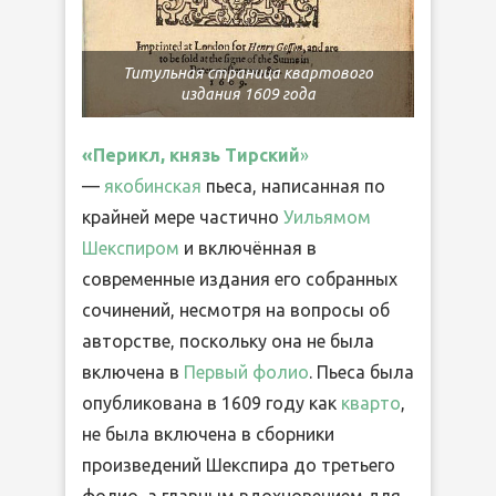
Титульная страница квартового
издания 1609 года
«Перикл, князь Тирский
»
—
якобинская
пьеса, написанная по
крайней мере частично
Уильямом
Шекспиром
и включённая в
современные издания его собранных
сочинений, несмотря на вопросы об
авторстве, поскольку она не была
включена в
Первый фолио
. Пьеса была
опубликована в 1609 году как
кварто
,
не была включена в сборники
произведений Шекспира до третьего
фолио, а главным вдохновением для