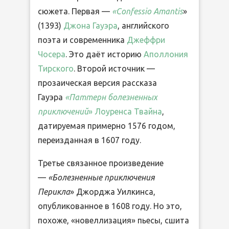
сюжета. Первая —
«Confessio Amantis
»
(1393)
Джона Гауэра
, английского
поэта и современника
Джеффри
Чосера
. Это даёт историю
Аполлония
Тирского
. Второй источник —
прозаическая версия рассказа
Гауэра
«Паттерн болезненных
приключений
» Лоуренса Твайна
,
датируемая примерно 1576 годом,
переизданная в 1607 году.
Третье связанное произведение
—
«Болезненные приключения
Перикла
» Джорджа Уилкинса,
опубликованное в 1608 году. Но это,
похоже, «новеллизация» пьесы, сшита