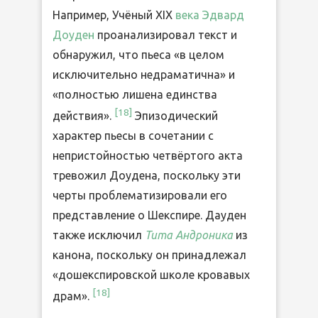
Например, Учёный XIX
века Эдвард
Доуден
проанализировал текст и
обнаружил, что пьеса «в целом
исключительно недраматична» и
«полностью лишена единства
[
18
]
действия».
Эпизодический
характер пьесы в сочетании с
непристойностью четвёртого акта
тревожил Доудена, поскольку эти
черты проблематизировали его
представление о Шекспире. Дауден
также исключил
Тита Андроника
из
канона, поскольку он принадлежал
«дошекспировской школе кровавых
[
18
]
драм».