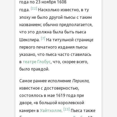
года по 23 ноября 1608
[
22
]
года.
Насколько известно, в ту
эпоху не было другой пьесы с таким
названием; обычно предполагается,
что это должна была быть пьеса
[
7
]
Шекспира.
На титульной странице
первого печатного издания пьесы
указано, что пьеса часто ставилась
в
театре Глобус
, что, скорее всего,
было правдой.
Самое раннее исполнение
Перикла
,
известное с достоверностью,
состоялось в мае 1619 года при
дворе, «в большой королевской
[
23
]
камере» в
Уайтхолле
.
Пьеса также