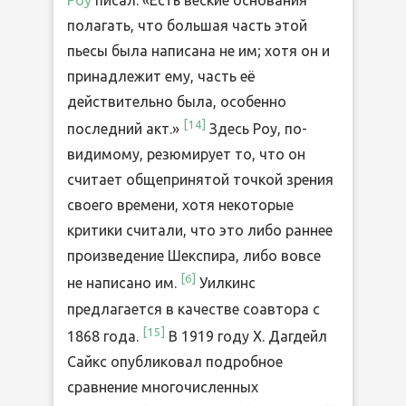
полагать, что большая часть этой
пьесы была написана не им; хотя он и
принадлежит ему, часть её
действительно была, особенно
[
14
]
последний акт.»
Здесь Роу, по-
видимому, резюмирует то, что он
считает общепринятой точкой зрения
своего времени, хотя некоторые
критики считали, что это либо раннее
произведение Шекспира, либо вовсе
[
6
]
не написано им.
Уилкинс
предлагается в качестве соавтора с
[
15
]
1868 года.
В 1919 году Х. Дагдейл
Сайкс опубликовал подробное
сравнение многочисленных