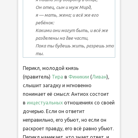
Он отец, сын и муж Мирд,
я — мать, жена; и всё же его
ребёнок:
Какими они могут быть, и всё же
разделены на две части,
Пока ты будешь жить, разрешь это
ты.
Перикл, молодой князь
(правитель)
Тира
в
Финикии
(
Ливан
),
слышит загадку и мгновенно
понимает её смысл: Антиох состоит
в
инцестуальных
отношениях со своей
дочерью. Если он ответит
неправильно, его убьют, но если он
раскроет правду, его всё равно убьют.
Перикл намекает, что знает ответ, и