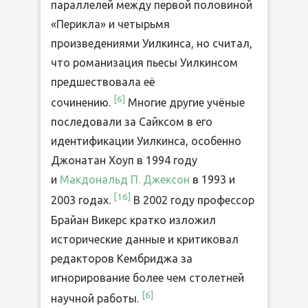
параллелей между первой половиной
«Перикла» и четырьмя
произведениями Уилкинса, но считал,
что романизация пьесы Уилкинсом
предшествовала её
[
6
]
сочинению.
Многие другие учёные
последовали за Сайксом в его
идентификации Уилкинса, особенно
Джонатан Хоуп в 1994 году
и
Макдональд П. Джексон
в 1993 и
[
16
]
2003 годах.
В 2002 году профессор
Брайан Викерс кратко изложил
исторические данные и критиковал
редакторов Кембриджа за
игнорирование более чем столетней
[
6
]
научной работы.