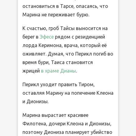
остановиться в Тарсе, опасаясь, что
Марина не переживает бурю.
К счастью, гроб Тайсы выносится на
берег в
Эфесе
рядом с резиденцией
лорда Керимона, врача, который её
оживляет. Думая, что Перикл погиб во
время бури, Таиса становится
жрицей
в храме
Дианы
.
Перикл уходит править Тиром,
оставляя Марину на попечение Клеона
и Дионизы.
Марина вырастает красивее
Филотена, дочери Клеона и Дионизы,
поэтому Диониза планирует убийство