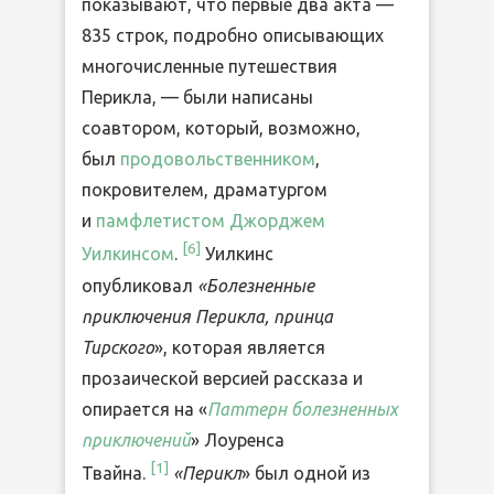
показывают, что первые два акта —
835 строк, подробно описывающих
многочисленные путешествия
Перикла, — были написаны
соавтором, который, возможно,
был
продовольственником
,
покровителем, драматургом
и
памфлетистом
Джорджем
[
6
]
Уилкинсом
.
Уилкинс
опубликовал
«Болезненные
приключения Перикла, принца
Тирского
», которая является
прозаической версией рассказа и
опирается на «
Паттерн болезненных
приключений
» Лоуренса
[
1
]
Твайна.
«Перикл
» был одной из