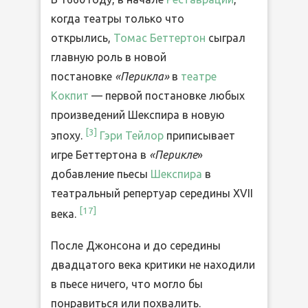
когда театры только что
открылись,
Томас Беттертон
сыграл
главную роль в новой
постановке
«Перикла»
в
театре
Кокпит
— первой постановке любых
произведений Шекспира в новую
[
3
]
эпоху.
Гэри Тейлор
приписывает
игре Беттертона в
«Перикле
»
добавление пьесы
Шекспира
в
театральный репертуар середины XVII
[
17
]
века.
После Джонсона и до середины
двадцатого века критики не находили
в пьесе ничего, что могло бы
понравиться или похвалить.