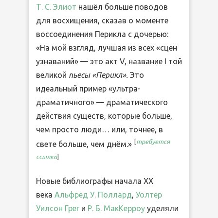
Т. С. Элиот
нашёл больше поводов
для восхищения, сказав о моменте
воссоединения Перикла с дочерью:
«На мой взгляд, лучшая из всех «сцен
узнаваний» — это акт V, название I той
великой
пьесы «Перикл».
Это
идеальный пример «ультра-
драматичного» — драматического
действия существ, которые больше,
чем просто люди… или, точнее, в
[
требуется
свете больше, чем днём.»
ссылка
]
Новые библиографы начала XX
века
Альфред У. Поллард
,
Уолтер
Уилсон Грег
и
Р. Б. МакКерроу
уделяли