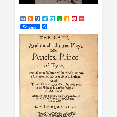
VK
Odnoklassniki
Mail.Ru
Telegram
Skype
WhatsApp
Amazon
Pinterest
Gmail
Wish
Отправить
Share
List