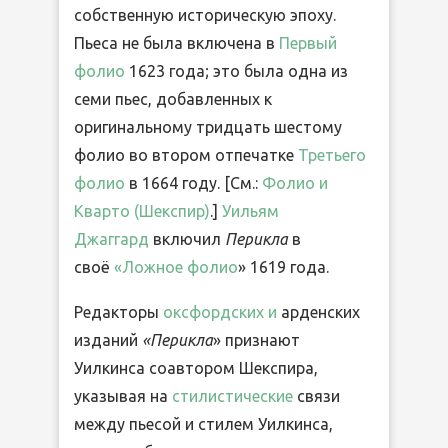
собственную историческую эпоху.
Пьеса не была включена в
Первый
фолио
1623 года; это была одна из
семи пьес, добавленных к
оригинальному тридцать шестому
фолио во втором отпечатке
Третьего
фолио
в 1664 году. [См.:
Фолио и
Кварто (Шекспир)
.]
Уильям
Джаггард
включил
Перикла
в
своё
«Ложное фолио
» 1619 года.
Редакторы
оксфордских
и
арденских
изданий
«Перикла
» признают
Уилкинса соавтором Шекспира,
указывая на
стилистические
связи
между пьесой и стилем Уилкинса,