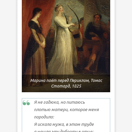
Марина поёт перед Периклом, Томас
Стотард, 1825
Я не гадюка, но питаюсь
плотью матери, которое меня
породило:
Я искала мужа, в этом труде
я нашла эту доброту в отце;