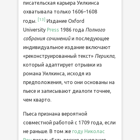
писательская карьера Уилкинса
охватывала только 1606–1608
[
13
]
годы.
Издание Oxford
University
Press
1986 года
Полного
собрания сочинений
и последующее
индивидуальное издание включают
«реконструированный текст»
Перикла
,
который адаптирует отрывки из
романа Уилкинса, исходя из
предположения, что они основаны на
пьесе и записывают диалоги точнее,
чем кварто.
Пьеса признана вероятной
совместной работой с 1709 года, если
не раньше. В том же
году Николас
Роу
писал: «Есть веские основания