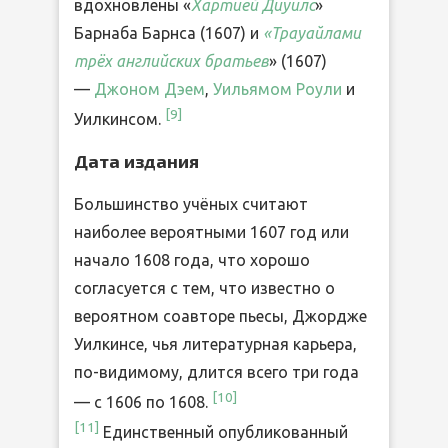
вдохновлены «
Хартией Диуилс
»
Барнаба Барнса (1607) и
«Трауайлами
трёх английских братьев
» (1607)
—
Джоном Дэем
,
Уильямом Роули
и
[
9
]
Уилкинсом.
Дата издания
Большинство учёных считают
наиболее вероятными 1607 год или
начало 1608 года, что хорошо
согласуется с тем, что известно о
вероятном соавторе пьесы, Джордже
Уилкинсе, чья литературная карьера,
по-видимому, длится всего три года
[
10
]
— с 1606 по 1608.
[
11
]
Единственный опубликованный