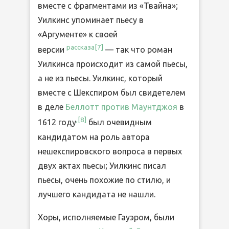
вместе с фрагментами из «Твайна»;
Уилкинс упоминает пьесу в
«Аргументе» к своей
рассказа[
7
]
версии
— так что роман
Уилкинса происходит из самой пьесы,
а не из пьесы. Уилкинс, который
вместе с Шекспиром был свидетелем
в деле
Беллотт против Маунтджоя
в
,[
8
]
1612 году
был очевидным
кандидатом на роль автора
нешекспировского вопроса в первых
двух актах пьесы; Уилкинс писал
пьесы, очень похожие по стилю, и
лучшего кандидата не нашли.
Хоры, исполняемые Гауэром, были