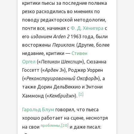
критики пьесы за последние полвека
резко расходились во мнениях по
поводу редакторской методологии,
почти все, начиная с
Ф. Д. Хёнигера
с
его
изданием Arden 2
1963 года, были
восторжены
Периклам
. (Другие, более
недавние, критики —
Стивен
Оргел
(«
Пеликан Шекспир
»), Сюзанна
Госсетт («
Арден 3
»), Роджер Уоррен
(«
Реконструированный Оксфорд
»), а
также Дорин ДельВеккио и Энтони
[
2
]
Хаммонд («
Кембридж
»).
Гарольд Блум
говорил, что пьеса
хорошо работает на сцене, несмотря
проблемы,[
20
]
на свои
и даже писал: