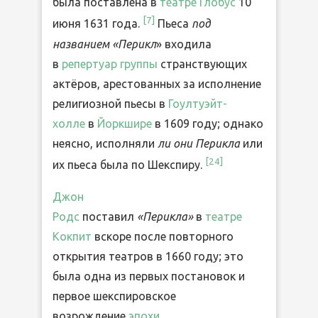
была поставлена в
театре Глобус
10
[
7
]
июня 1631 года.
Пьеса
под
названием «Перикл
» входила
в
репертуар группы
странствующих
актёров, арестованных за исполнение
религиозной пьесы в
Гоултуэйт-
холле
в
Йоркшире
в 1609 году; однако
неясно, исполняли
ли они Перикла
или
[
24
]
их пьеса была по Шекспиру.
Джон
Родс
поставил
«Перикла»
в
театре
Кокпит
вскоре после повторного
открытия театров в 1660 году; это
была одна из первых постановок и
первое шекспировское
возрождение
эпохи