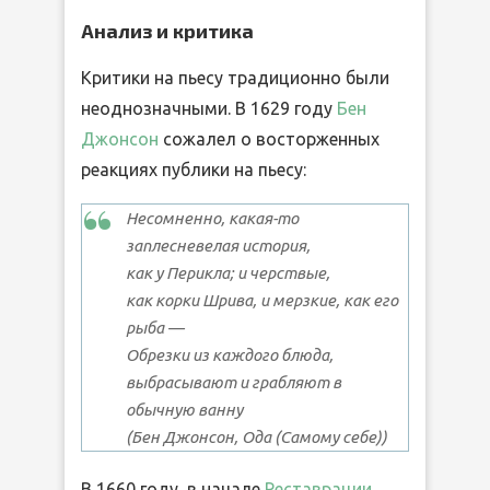
Анализ и критика
Критики на пьесу традиционно были
неоднозначными. В 1629 году
Бен
Джонсон
сожалел о восторженных
реакциях публики на пьесу:
Несомненно, какая-то
заплесневелая история,
как у Перикла; и черствые,
как корки Шрива, и мерзкие, как его
рыба —
Обрезки из каждого блюда,
выбрасывают и грабляют в
обычную ванну
(Бен Джонсон,
Ода (Самому себе)
)
В 1660 году, в начале
Реставрации
,