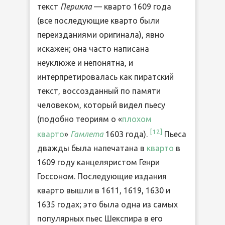
текст
Перикла
— кварто 1609 года
(все последующие кварто были
переизданиями оригинала), явно
искажен; она часто написана
неуклюже и непонятна, и
интерпретировалась как пиратский
текст, воссозданный по памяти
человеком, который видел пьесу
(подобно теориям о «
плохом
[
12
]
кварто
»
Гамлета
1603 года).
Пьеса
дважды была напечатана в
кварто
в
1609 году канцеляристом Генри
Госсоном. Последующие издания
кварто вышли в 1611, 1619, 1630 и
1635 годах; это была одна из самых
популярных пьес Шекспира в его