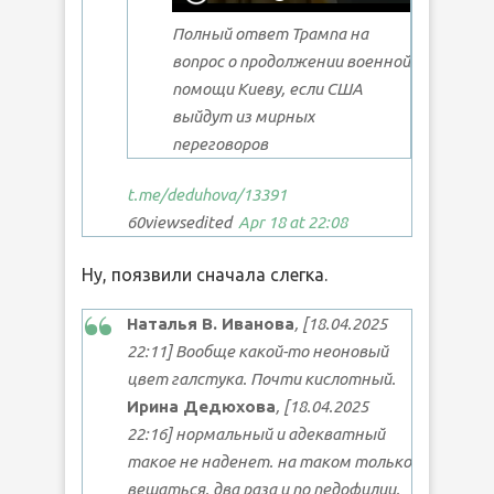
Полный ответ Трампа на
вопрос о продолжении военной
помощи Киеву, если США
выйдут из мирных
переговоров
t.me/deduhova
/13391
60
views
edited
Apr 18 at 22:08
Ну, поязвили сначала слегка.
Наталья В. Иванова
, [18.04.2025
22:11] Вообще какой-то неоновый
цвет галстука. Почти кислотный.
Ирина Дедюхова
, [18.04.2025
22:16] нормальный и адекватный
такое не наденет. на таком только
вешаться. два раза и по педофилии.