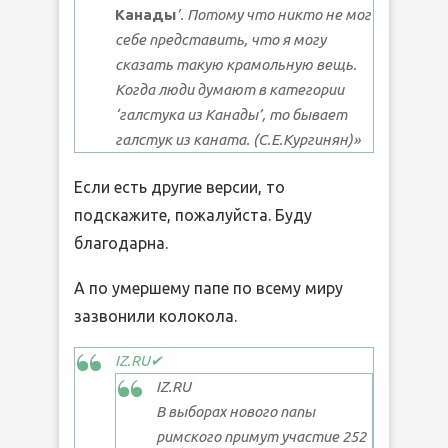
Канады
’. Потому что никто не мог
себе представить, что я могу
сказать такую крамольную вещь.
Когда люди думают в категории
‘галстука из Канады’, то бывает
галстук из каната. (С.Е.Кургинян)»
Если есть другие версии, то
подскажите, пожалуйста. Буду
благодарна.
А по умершему папе по всему миру
зазвонили колокола.
IZ.RU
✔
IZ.RU
В выборах нового папы
римского примут участие 252