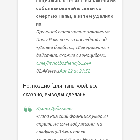
социальных сетях с выражением
соболезнований в связи со
смертью Папы, а затем удалило
их.
Причиной стали такие заявления
Папы Римского за последний год:
«Детей бомбят», «Совершаются
действия, схожие с геноцидом».
t.me/imnotbozhena
/52244
82.4K
views
Apr 22 at 21:52
Но, поздно (для папы уже), всё
сказано, выводы сделаны.
Ирина Дедюхова
«Папа Римский Франциск умер 21
апреля, на 89-м году жизни, на
следующий день после
католической Пасхи. Накануне, в