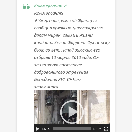
Коммерсантъ
✔
Коммерсантъ
⚡️
Умер папа римский Франциск,
сообщил префект Дикастерии по
делам мирян, семьи и жизни
кардинал Кевин Фаррелл. Франциску
было 88 лет. Папой римским его
избрали 13 марта 2013 года. Он
занял этот пост после
добровольного отречения
Бенедикта XVI.
👉
Чем
запомнился…
Видеоплеер
00:00
01:27