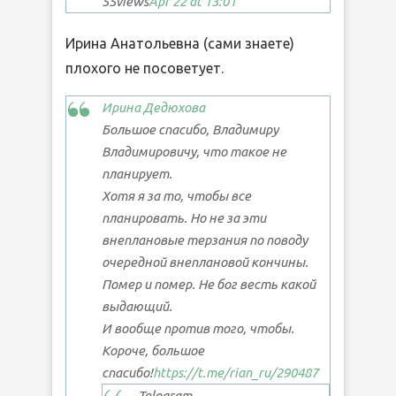
55
views
Apr 22 at 13:01
Ирина Анатольевна (сами знаете)
плохого не посоветует.
Ирина Дедюхова
Большое спасибо, Владимиру
Владимировичу, что такое не
планирует.
Хотя я за то, чтобы все
планировать. Но не за эти
внеплановые терзания по поводу
очередной внеплановой кончины.
Помер и помер. Не бог весть какой
выдающий.
И вообще против того, чтобы.
Короче, большое
спасибо!
https://t.me/rian_ru/290487
Telegram