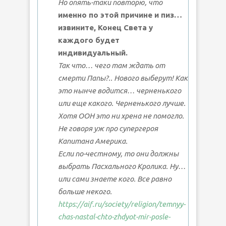
Но опять-таки повторю, что
именно по этой причине и пиз…
извините, Конец Света у
каждого будет
индивидуальный.
Так что… чего там ждать от
смерти Папы?.. Нового выберут! Как
это нынче водится… черненького
или еще какого. Черненького лучше.
Хотя ООН это ни хрена не помогло.
Не говоря уж про супергероя
Капитана Америка.
Если по-честному, то они должны
выбрать Пасхального Кролика. Ну…
или сами знаете кого. Все равно
больше некого.
https://aif.ru/society/religion/temnyy-
chas-nastal-chto-zhdyot-mir-posle-