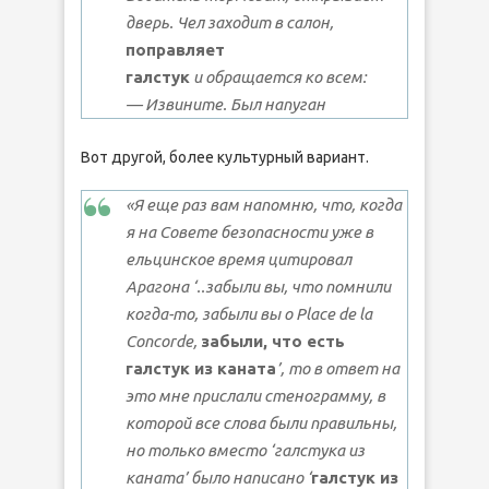
дверь. Чел заходит в салон,
поправляет
галстук
и обращается ко всем:
— Извините. Был напуган
Вот другой, более культурный вариант.
«Я еще раз вам напомню, что, когда
я на Совете безопасности уже в
ельцинское время цитировал
Арагона ‘..забыли вы, что помнили
когда-то, забыли вы о Place de la
Concordе,
забыли, что есть
галстук из каната
’, то в ответ на
это мне прислали стенограмму, в
которой все слова были правильны,
но только вместо ‘галстука из
каната’ было написано ‘
галстук из