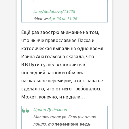
t.me/deduhova
/13428
64
views
Apr 20 at 11:26
Ещё раз заострю внимание на том,
что нынче православная Пасха и
католическая выпали на одно время.
Ирина Анатольевна сказала, что
В.В.Путин успел «заскочить в
последний вагон» и объявил
пасхальное перемирие, а вот папа не
сделал то, что от него требовалось.
Может, конечно, и не дали…
Ирина Дедюхова
Местечковое уе. Если уж на то
пошло, то
перемирие ведь