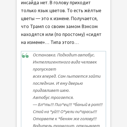
инсайда нет. В голову приходит
только язык цветов. То есть жёлтые
цветы — это к измене. Получается,
что Трамп со своим замом Вэнсом
находятся или (по простому) «сидят
на измене»… Типа этого…
Остановка. Подходит автобус.
Интеллигентного вида человек
пропускает
всех вперед. Сам пытается зайти
последним. И ему дверью
придавливет шею.
Автобус трогается.
— Бл*ть!!! Пиз*ец!!! *баный в рот!!!
Стой на *уй!!! О*уели пи*арасы!!!
Оторвете к *беням же голову!!!
Водитель тормозит, открывает