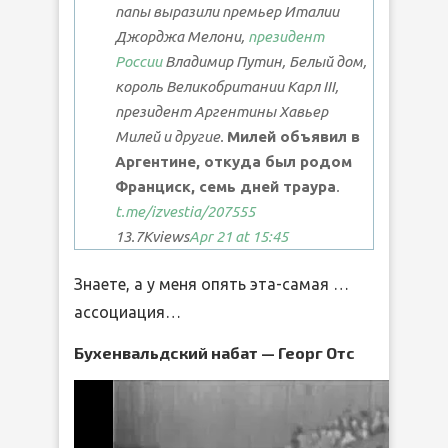
папы выразили премьер Италии
Джорджа Мелони,
президент
России
Владимир Путин, Белый дом,
король Великобритании Карл III,
президент Аргентины Хавьер
Милей и другие.
Милей объявил в
Аргентине, откуда был родом
Франциск, семь дней траура
.
t.me/izvestia
/207555
13.7K
views
Apr 21 at 15:45
Знаете, а у меня опять эта-самая …
ассоциация…
Бухенвальдский набат — Георг Отс