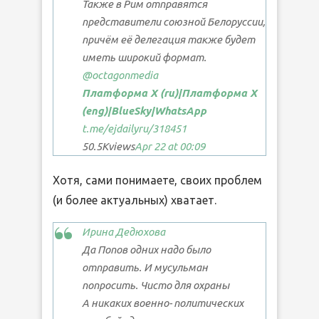
Также в Рим отправятся
представители союзной Белоруссии,
причём её делегация также будет
иметь широкий формат.
@octagonmedia
Платформа X (ru)|
Платформa Х
(eng)|
BlueSky
|WhatsApp
t.me/ejdailyru
/318451
50.5K
views
Apr 22 at 00:09
Хотя, сами понимаете, своих проблем
(и более актуальных) хватает.
Ирина Дедюхова
Да Попов одних надо было
отправить. И мусульман
попросить. Чисто для охраны
А никаких военно- политических