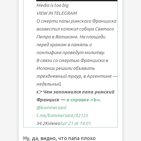
Media is too big
VIEW IN TELEGRAM
О смерти папы римского Франциска
возвестил колокол собора Святого
Петра в Ватикане. На площади
перед храмом в память о
понтифике проведут молитву.
В связи со смертью Франциска в
Испании решили объявить
трехдневный траур, в Аргентине —
недельный.
👉
Чем запомнился папа римский
Франциск —
в справке «Ъ»
.
@kommersant
t.me/kommersant
/82125
34.2K
views
Apr 21 at 14:01
Ну, да, видно, что папа плохо