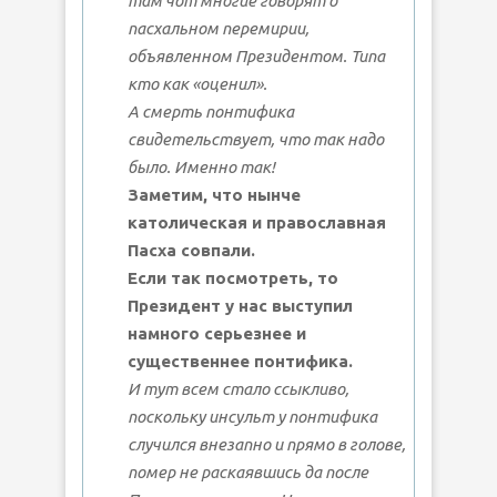
там чот многие говорят о
пасхальном перемирии,
объявленном Президентом. Типа
кто как «оценил».
А смерть понтифика
свидетельствует, что так надо
было. Именно так!
Заметим, что нынче
католическая и православная
Пасха совпали.
Если так посмотреть, то
Президент у нас выступил
намного серьезнее и
существеннее понтифика.
И тут всем стало ссыкливо,
поскольку инсульт у понтифика
случился внезапно и прямо в голове,
помер не раскаявшись да после