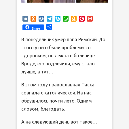
VK
Odnoklassniki
Mail.Ru
Telegram
Skype
WhatsApp
Amazon
Pinterest
Gmail
Wish
Отправить
Share
List
В понедельник умер папа Римский. До
этого у него были проблемы со
здоровьем, он лежал в больнице.
Вроде, его подлечили, ему стало
лучше, а тут…
В этом году православная Пасха
совпала с католической. На нас
обрушилось почти лето. Одним
словом, благодать.
А на следующий день вот такое…