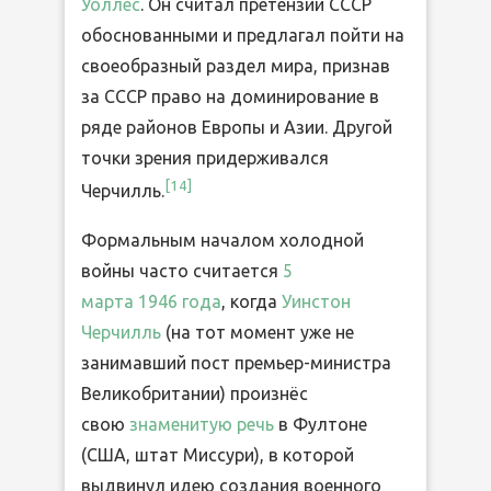
Уоллес
. Он считал претензии СССР
обоснованными и предлагал пойти на
своеобразный раздел мира, признав
за СССР право на доминирование в
ряде районов Европы и Азии. Другой
точки зрения придерживался
[14]
Черчилль.
Формальным началом холодной
войны часто считается
5
марта
1946 года
, когда
Уинстон
Черчилль
(на тот момент уже не
занимавший пост премьер-министра
Великобритании) произнёс
свою
знаменитую речь
в Фултоне
(США, штат Миссури), в которой
выдвинул идею создания военного