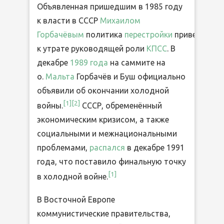
Объявленная пришедшим в 1985 году
к власти в СССР
Михаилом
Горбачёвым
политика
перестройки
привела
к утрате руководящей роли
КПСС
. В
декабре
1989 года
на саммите на
о.
Мальта
Горбачёв и Буш официально
объявили об окончании холодной
[1]
[2]
войны.
СССР, обременённый
экономическим кризисом, а также
социальными и межнациональными
проблемами,
распался
в декабре 1991
года, что поставило финальную точку
[1]
в холодной войне.
В Восточной Европе
коммунистические правительства,