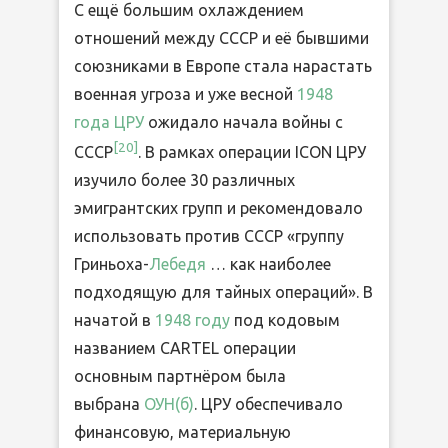
С ещё большим охлаждением
отношений между СССР и её бывшими
союзниками в Европе стала нарастать
военная угроза и уже весной
1948
года
ЦРУ
ожидало начала войны с
[20]
СССР
. В рамках операции ICON ЦРУ
изучило более 30 различных
эмигрантских групп и рекомендовало
использовать против СССР «группу
Гриньоха-
Лебедя
… как наиболее
подходящую для тайных операций». В
начатой в
1948 году
под кодовым
названием CARTEL операции
основным партнёром была
выбрана
ОУН(б)
. ЦРУ обеспечивало
финансовую, материальную