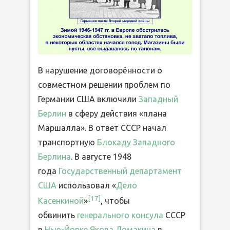
В нарушение договорённости о
совместном решении проблем по
Германии США включили
Западный
Берлин
в сферу действия «плана
Маршалла». В ответ СССР начал
транспортную
Блокаду Западного
Берлина
. В августе 1948
года
Государственный департамент
США
использовал «
Дело
[17]
Касенкиной
»
, чтобы
обвинить
генерального консула
СССР
в
Нью-Йорке
Якова Ломакина
в