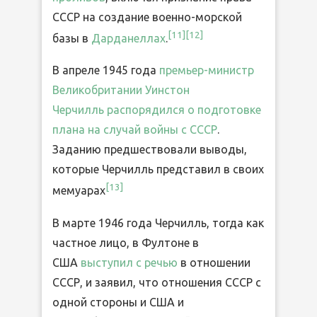
СССР на создание военно-морской
[11]
[12]
базы в
Дарданеллах
.
В апреле 1945 года
премьер-министр
Великобритании
Уинстон
Черчилль
распорядился о подготовке
плана на случай войны с СССР
.
Заданию предшествовали выводы,
которые Черчилль представил в своих
[13]
мемуарах
В марте 1946 года Черчилль, тогда как
частное лицо, в Фултоне в
США
выступил с речью
в отношении
СССР, и заявил, что отношения СССР с
одной стороны и США и