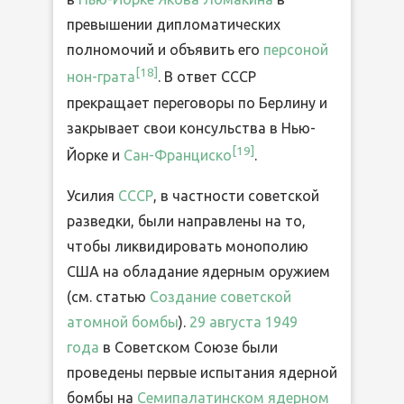
превышении дипломатических
полномочий и объявить его
персоной
[18]
нон-грата
. В ответ СССР
прекращает переговоры по Берлину и
закрывает свои консульства в Нью-
[19]
Йорке и
Сан-Франциско
.
Усилия
СССР
, в частности советской
разведки, были направлены на то,
чтобы ликвидировать монополию
США на обладание ядерным оружием
(см. статью
Создание советской
атомной бомбы
).
29 августа
1949
года
в Советском Союзе были
проведены первые испытания ядерной
бомбы на
Семипалатинском ядерном