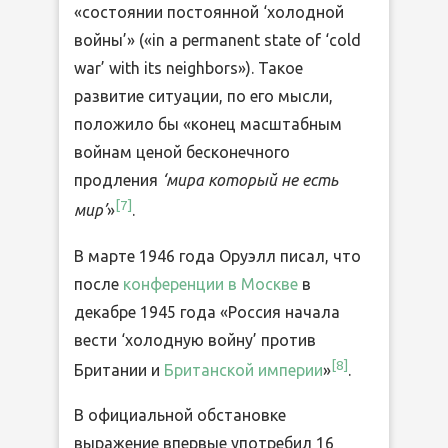
«состоянии постоянной ‘холодной
войны’» («in a permanent state of ‘cold
war’ with its neighbors»). Такое
развитие ситуации, по его мысли,
положило бы «конец масштабным
войнам ценой бесконечного
продления
‘мира который не есть
[7]
мир’
»
.
В марте 1946 года Оруэлл писал, что
после
конференции в Москве
в
декабре 1945 года «Россия начала
вести ‘холодную войну’ против
[8]
Британии и
Британской империи
»
.
В официальной обстановке
выражение впервые употребил 16