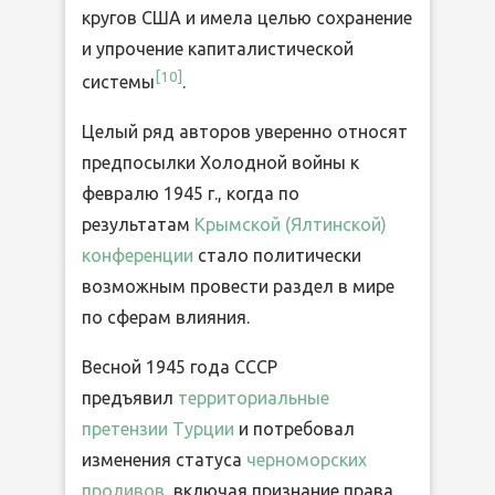
кругов США и имела целью сохранение
и упрочение капиталистической
[10]
системы
.
Целый ряд авторов уверенно относят
предпосылки Холодной войны к
февралю 1945 г., когда по
результатам
Крымской (Ялтинской)
конференции
стало политически
возможным провести раздел в мире
по сферам влияния.
Весной 1945 года СССР
предъявил
территориальные
претензии Турции
и потребовал
изменения статуса
черноморских
проливов
, включая признание права