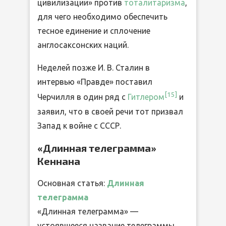
цивилизации» против
тоталитаризма
,
для чего необходимо обеспечить
тесное единение и сплочение
англосаксонских наций.
Неделей позже И. В. Сталин в
интервью «Правде» поставил
[15]
Черчилля в один ряд с
Гитлером
и
заявил, что в своей речи тот призвал
Запад к войне с СССР.
«Длинная телеграмма»
Кеннана
Основная статья:
Длинная
телеграмма
«Длинная телеграмма» —
устоявшееся название телеграммы