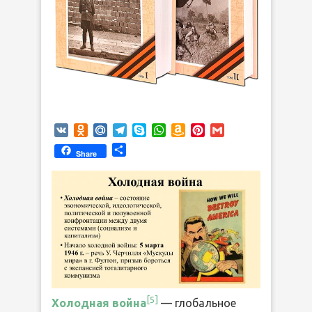
VK
Odnoklassniki
Mail.Ru
Telegram
Skype
WhatsApp
Amazon
Pinterest
Gmail
Wish
Отправить
Share
List
[5]
Холодная война
— глобальное