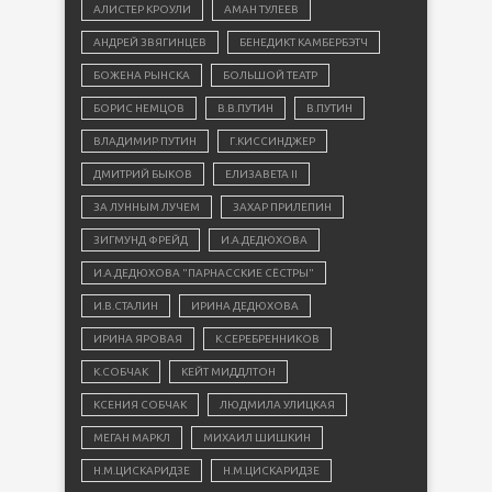
АЛИСТЕР КРОУЛИ
АМАН ТУЛЕЕВ
АНДРЕЙ ЗВЯГИНЦЕВ
БЕНЕДИКТ КАМБЕРБЭТЧ
БОЖЕНА РЫНСКА
БОЛЬШОЙ ТЕАТР
БОРИС НЕМЦОВ
В.В.ПУТИН
В.ПУТИН
ВЛАДИМИР ПУТИН
Г.КИССИНДЖЕР
ДМИТРИЙ БЫКОВ
ЕЛИЗАВЕТА II
ЗА ЛУННЫМ ЛУЧЕМ
ЗАХАР ПРИЛЕПИН
ЗИГМУНД ФРЕЙД
И.А.ДЕДЮХОВА
И.А.ДЕДЮХОВА "ПАРНАССКИЕ СЁСТРЫ"
И.В.СТАЛИН
ИРИНА ДЕДЮХОВА
ИРИНА ЯРОВАЯ
К.СЕРЕБРЕННИКОВ
К.СОБЧАК
КЕЙТ МИДДЛТОН
КСЕНИЯ СОБЧАК
ЛЮДМИЛА УЛИЦКАЯ
МЕГАН МАРКЛ
МИХАИЛ ШИШКИН
Н.М.ЦИСКАРИДЗЕ
Н.М.ЦИСКАРИДЗЕ