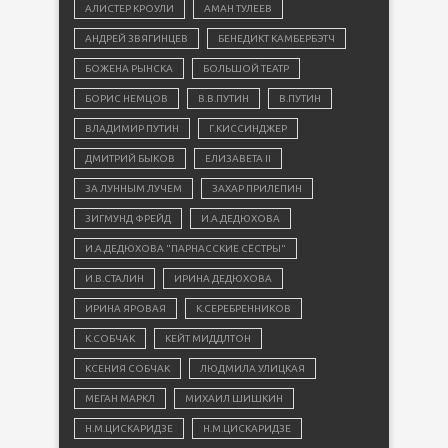
АЛИСТЕР КРОУЛИ
АМАН ТУЛЕЕВ
АНДРЕЙ ЗВЯГИНЦЕВ
БЕНЕДИКТ КАМБЕРБЭТЧ
БОЖЕНА РЫНСКА
БОЛЬШОЙ ТЕАТР
БОРИС НЕМЦОВ
В.В.ПУТИН
В.ПУТИН
ВЛАДИМИР ПУТИН
Г.КИССИНДЖЕР
ДМИТРИЙ БЫКОВ
ЕЛИЗАВЕТА II
ЗА ЛУННЫМ ЛУЧЕМ
ЗАХАР ПРИЛЕПИН
ЗИГМУНД ФРЕЙД
И.А.ДЕДЮХОВА
И.А.ДЕДЮХОВА "ПАРНАССКИЕ СЁСТРЫ"
И.В.СТАЛИН
ИРИНА ДЕДЮХОВА
ИРИНА ЯРОВАЯ
К.СЕРЕБРЕННИКОВ
К.СОБЧАК
КЕЙТ МИДДЛТОН
КСЕНИЯ СОБЧАК
ЛЮДМИЛА УЛИЦКАЯ
МЕГАН МАРКЛ
МИХАИЛ ШИШКИН
Н.М.ЦИСКАРИДЗЕ
Н.М.ЦИСКАРИДЗЕ