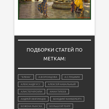
ПОДБОРКИ СТАТЕЙ ПО
МЕТКАМ:
"ЕЛЕНА"
А.ВОРОНЦОВА
А.С.ПУШКИН
АЛЕКСАНДР УСС
АЛЕКСЕЙ НАВАЛЬНЫЙ
АЛИСТЕР КРОУЛИ
АМАН ТУЛЕЕВ
АНДРЕЙ ЗВЯГИНЦЕВ
БЕНЕДИКТ КАМБЕРБЭТЧ
БОЖЕНА РЫНСКА
БОЛЬШОЙ ТЕАТР