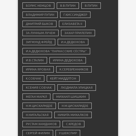
БОРИС НЕМЦОВ
В.В.ПУТИН
В.ПУТИН
ВЛАДИМИР ПУТИН
Г.КИССИНДЖЕР
ДМИТРИЙ БЫКОВ
ЕЛИЗАВЕТА II
ЗА ЛУННЫМ ЛУЧЕМ
ЗАХАР ПРИЛЕПИН
ЗИГМУНД ФРЕЙД
И.А.ДЕДЮХОВА
И.А.ДЕДЮХОВА "ПАРНАССКИЕ СЁСТРЫ"
И.В.СТАЛИН
ИРИНА ДЕДЮХОВА
ИРИНА ЯРОВАЯ
К.СЕРЕБРЕННИКОВ
К.СОБЧАК
КЕЙТ МИДДЛТОН
КСЕНИЯ СОБЧАК
ЛЮДМИЛА УЛИЦКАЯ
МЕГАН МАРКЛ
МИХАИЛ ШИШКИН
Н.М.ЦИСКАРИДЗЕ
Н.М.ЦИСКАРИДЗЕ
Н.НИГАЛЬСКАЯ
НИКИТА МИХАЛКОВ
РУСТАМ ХАМДАМОВ
С.КРЕДОВ
СЕРГЕЙ ФИЛИН
У.ШЕКСПИР