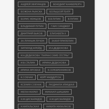
АНДРЕЙ ЗВЯГИНЦЕВ
БЕНЕДИКТ КАМБЕРБЭТЧ
БОЖЕНА РЫНСКА
БОЛЬШОЙ ТЕАТР
БОРИС НЕМЦОВ
В.В.ПУТИН
В.ПУТИН
ВЛАДИМИР ПУТИН
Г.КИССИНДЖЕР
ДМИТРИЙ БЫКОВ
ЕЛИЗАВЕТА II
ЗА ЛУННЫМ ЛУЧЕМ
ЗАХАР ПРИЛЕПИН
ЗИГМУНД ФРЕЙД
И.А.ДЕДЮХОВА
И.А.ДЕДЮХОВА "ПАРНАССКИЕ СЁСТРЫ"
И.В.СТАЛИН
ИРИНА ДЕДЮХОВА
ИРИНА ЯРОВАЯ
К.СЕРЕБРЕННИКОВ
К.СОБЧАК
КЕЙТ МИДДЛТОН
КСЕНИЯ СОБЧАК
ЛЮДМИЛА УЛИЦКАЯ
МЕГАН МАРКЛ
МИХАИЛ ШИШКИН
Н.М.ЦИСКАРИДЗЕ
Н.М.ЦИСКАРИДЗЕ
Н.НИГАЛЬСКАЯ
НИКИТА МИХАЛКОВ