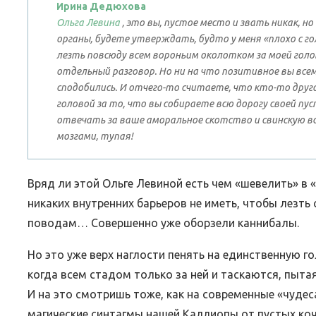
Ирина Дедюхова
Ольга Левина
, это вы, пустое место и звать никак,
органы, будете утверждать, будто у меня «плохо с го
лезть повсюду всем вороньим околотком за моей голов
отдельный разговор. Но ни на что позитивное вы все
сподобились. И отчего-то считаете, что кто-то друг
головой за то, что вы собираете всю дорогу своей пу
отвечать за ваше аморальное скотство и свинскую в
мозгами, тупая!
Вряд ли этой Ольге Левиной есть чем «шевелить» в
никаких внутренних барьеров не иметь, чтобы лезть
поводам… Совершенно уже оборзели каннибалы.
Но это уже верх наглости пенять на единственную г
когда всем стадом только за ней и таскаются, пыт
И на это смотришь тоже, как на современные «чуде
магические синтагмы нашей Каллиопы от пустых ко