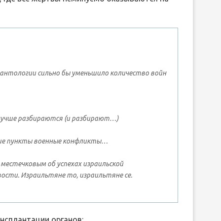
антологии сильно бы уменьшило количество войн
 лучше разбираются (и разбирают…)
акие пункты военные конфликты…
 местечковым об успехах израильской
ости. Израильтяне то, израильтяне се.
ансплантации органов: