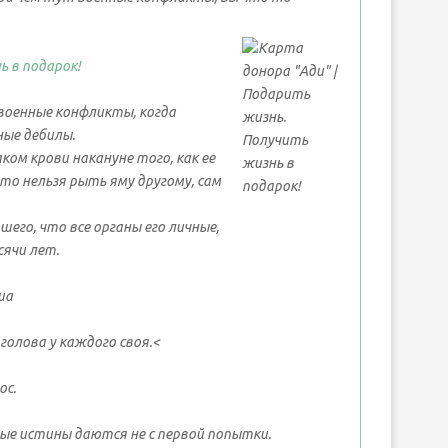
ь в подарок!
военные конфликты, когда
ные дебилы.
аком крови накануне того, как ее
что нельзя рыть яму другому, сам
его, что все органы его личные,
сячи лет.
ша
 голова у каждого своя.<
ос.
ые истины даются не с первой попытки.