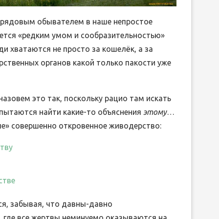
и рядовым обывателем в наше непростое
ается «редким умом и сообразительностью»
БРЕТТО ОПЕРЫ ГАЭТАНО
ди хватаются не просто за кошелёк, а за
ВЕБИНАРЫ ИЮН
НИЦЕТТИ «ДОЧЬ ПОЛКА»
арственных органов какой только пакости уже
03.Июн.
05.Июн.2026
назовем это так, поскольку рацио там искать
 пытаются найти какие-то объяснения
этому
…
ле» совершенно откровенное живодерство:
тву
стве
я, забывая, что давны-давно
 где все жертвы неминуемо оказываются на