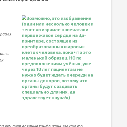
раиля.
аются
ок
 при чем тут военные конфликты, вы что то