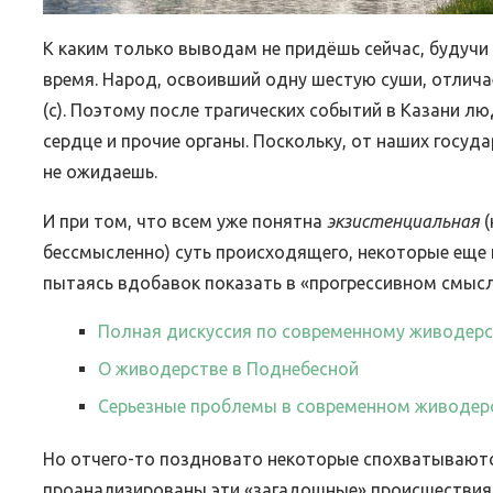
К каким только выводам не придёшь сейчас, будуч
время. Народ, освоивший одну шестую суши, отлич
ЛИ
(с). Поэтому после трагических событий в Казани лю
МИФЫ ДРЕВНЕЙ ГРЕЦИИ
ДО
сердце и прочие органы. Поскольку, от наших госуд
15.Июн.2026
не ожидаешь.
И при том, что всем уже понятна
экзистенциальная
(
бессмысленно) суть происходящего, некоторые еще
пытаясь вдобавок показать в «прогрессивном смыс
Полная дискуссия по современному живодерс
О живодерстве в Поднебесной
Серьезные проблемы в современном живодер
Но отчего-то поздновато некоторые спохватываютс
проанализированы эти «загадошные» происшествия,