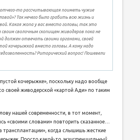
 но отчего-то рассчитывающая поиметь чужие
ловой»? Так нечего было грабить всю жизнь и
ой. Какая жопа у вас вместо головы, так это
м своим сволочным скопищем живодеров пока не
ой должен отвечать своими органами, своей
стой кочерыжкой вместо головы. А кому надо
седозволенность? Риторический вопрос! Пошевели
 «пустой кочерыжке», поскольку надо вообще
 со своей живодерской «картой Ади» по таким
олову нашей современности, в тот момент,
аясь «своими словами» повторить сказанное…
са трансплантации», когда слышишь жесткие
черыжек. Просто какой-то
экзистенциальный