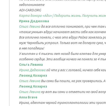
недопонимаете
ADI-CARD.ORG
Карта донора «Ади» | Подарить жизнь. Получить жизн
Ирина Дедюхова
Ольга Левина
да все отлично понимают, при чем там 
«такие умные» вдруг начинают вести себя как кончен
Все отлично поняли, с чего это вдруг Райка занялась р
муж Чернобыль устроил. Только вот не доперла сука, 
в нее попадешь!
У египтян и 4 тысячи лет назад была клятва для умерш
особенно сердце. Эти вообще ничего не поняли за 4 ты
Ольга Левина
Ирина Дедюхова
ой что у вас с головой, ничего себе ка
Леонид Козарез
Ольга Левина
Вы сами бы пошли, на рак проверились. А
Леонид Козарез
Ольга Левина
ну вот вы сами и ответили на свой вопр
Anna Brave
Ирина, адептам черной трансплантологии эти прост