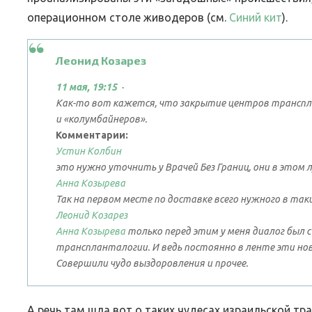
операционном столе живодеров (см.
Синий кит
).
Леонид Козарез
11 мая, 19:15
·
Как-то вот кажется, что закрытие центров транспл
и «колумбайнеров».
Комментарии:
Устин Колбин
это нужно уточнить у Врачей Без Границ, они в этом
Анна Козырева
Так на первом месте по доставке всего нужного в т
Леонид Козарез
Анна Козырева
только перед этим у меня диалог был с
транспланталогии. И ведь постоянно в ленте эти нов
Совершили чудо выздоровления и прочее.
А речь там шла вот о таких чудесах израильской тр