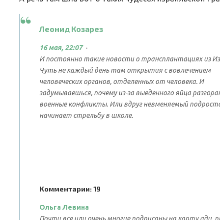
Леонид Козарез
16 мая, 22:07
·
И постоянно такие новости о трансплантациях из Из
Чуть не каждый день там открытия с вовлечением
человеческих органов, отделенных от человека. И
задумываешься, почему из-за выеденного яйца разгор
военные конфликты. Или вдруг невменяемый подрост
начинает стрельбу в школе.
Комментарии: 19
Ольга Левина
Почти все или очень многие подписаны на карту ади,