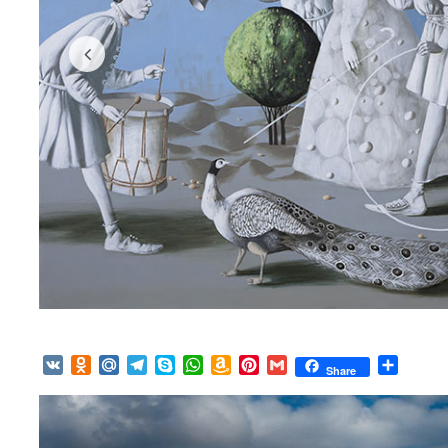
VK
Odnoklassniki
Mail.Ru
Telegram
Skype
WhatsApp
Amazon
Pinterest
Gmail
Отпра
Share
Wish
List