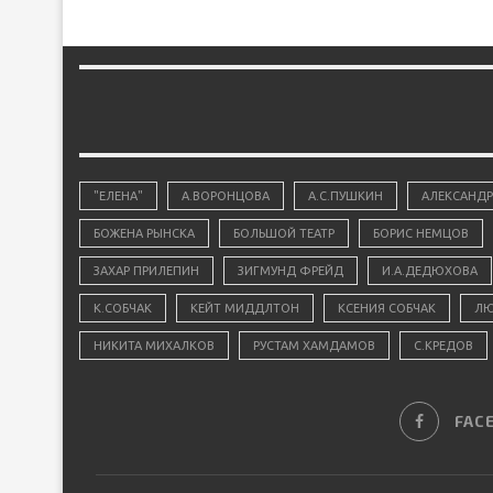
"ЕЛЕНА"
А.ВОРОНЦОВА
А.С.ПУШКИН
АЛЕКСАНДР
БОЖЕНА РЫНСКА
БОЛЬШОЙ ТЕАТР
БОРИС НЕМЦОВ
ЗАХАР ПРИЛЕПИН
ЗИГМУНД ФРЕЙД
И.А.ДЕДЮХОВА
К.СОБЧАК
КЕЙТ МИДДЛТОН
КСЕНИЯ СОБЧАК
ЛЮ
НИКИТА МИХАЛКОВ
РУСТАМ ХАМДАМОВ
С.КРЕДОВ
FAC