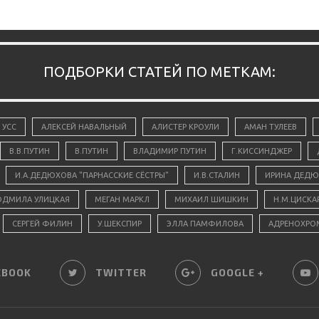
ПОДБОРКИ СТАТЕЙ ПО МЕТКАМ:
 УСС
АЛЕКСЕЙ НАВАЛЬНЫЙ
АЛИСТЕР КРОУЛИ
АМАН ТУЛЕЕВ
В.В.ПУТИН
В.ПУТИН
ВЛАДИМИР ПУТИН
Г.КИССИНДЖЕР
И.А.ДЕДЮХОВА "ПАРНАССКИЕ СЁСТРЫ"
И.В.СТАЛИН
ИРИНА ДЕДЮ
ДМИЛА УЛИЦКАЯ
МЕГАН МАРКЛ
МИХАИЛ ШИШКИН
Н.М.ЦИСКА
СЕРГЕЙ ФИЛИН
У.ШЕКСПИР
ЭЛЛА ПАМФИЛОВА
АДРЕНОХРО
EBOOK
TWITTER
GOOGLE +