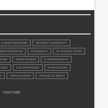
АНДРЕЙ ЗВЯГИНЦЕВ
БЕНЕДИКТ КАМБЕРБЭТЧ
ДМИТРИЙ БЫКОВ
ЕЛИЗАВЕТА II
ЗА ЛУННЫМ ЛУЧЕМ
ХОВА
ИРИНА ЯРОВАЯ
К.СЕРЕБРЕННИКОВ
РИДЗЕ
Н.М.ЦИСКАРИДЗЕ
Н.НИГАЛЬСКАЯ
М
ПРИНЦ УИЛЬЯМ
ПРИНЦЕССА ДИАНА
YOUTUBE