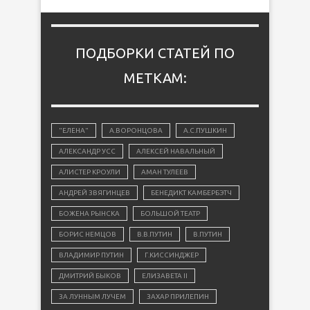
ПОДБОРКИ СТАТЕЙ ПО
МЕТКАМ:
"ЕЛЕНА"
А.ВОРОНЦОВА
А.С.ПУШКИН
АЛЕКСАНДР УСС
АЛЕКСЕЙ НАВАЛЬНЫЙ
АЛИСТЕР КРОУЛИ
АМАН ТУЛЕЕВ
АНДРЕЙ ЗВЯГИНЦЕВ
БЕНЕДИКТ КАМБЕРБЭТЧ
БОЖЕНА РЫНСКА
БОЛЬШОЙ ТЕАТР
БОРИС НЕМЦОВ
В.В.ПУТИН
В.ПУТИН
ВЛАДИМИР ПУТИН
Г.КИССИНДЖЕР
ДМИТРИЙ БЫКОВ
ЕЛИЗАВЕТА II
ЗА ЛУННЫМ ЛУЧЕМ
ЗАХАР ПРИЛЕПИН