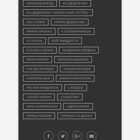
ЗИГМУНД ФРЕЙД
И.А.ДЕДЮХОВА
И.А.ДЕДЮХОВА "ПАРНАССКИЕ СЁСТРЫ"
И.В.СТАЛИН
ИРИНА ДЕДЮХОВА
ИРИНА ЯРОВАЯ
К.СЕРЕБРЕННИКОВ
К.СОБЧАК
КЕЙТ МИДДЛТОН
КСЕНИЯ СОБЧАК
ЛЮДМИЛА УЛИЦКАЯ
МЕГАН МАРКЛ
МИХАИЛ ШИШКИН
Н.М.ЦИСКАРИДЗЕ
Н.М.ЦИСКАРИДЗЕ
Н.НИГАЛЬСКАЯ
НИКИТА МИХАЛКОВ
РУСТАМ ХАМДАМОВ
С.КРЕДОВ
СЕРГЕЙ ФИЛИН
У.ШЕКСПИР
ЭЛЛА ПАМФИЛОВА
АДРЕНОХРОМ
ПРИНЦ УИЛЬЯМ
ПРИНЦЕССА ДИАНА