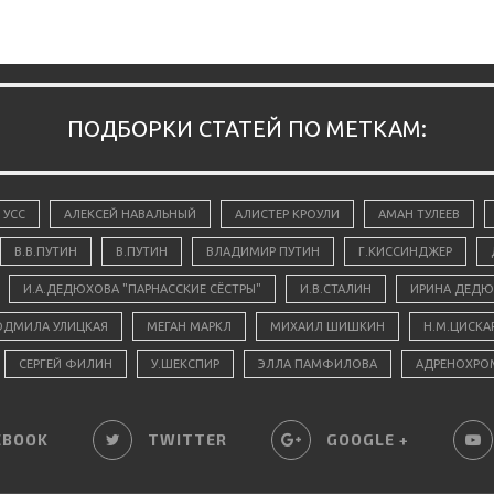
ПОДБОРКИ СТАТЕЙ ПО МЕТКАМ:
 УСС
АЛЕКСЕЙ НАВАЛЬНЫЙ
АЛИСТЕР КРОУЛИ
АМАН ТУЛЕЕВ
В.В.ПУТИН
В.ПУТИН
ВЛАДИМИР ПУТИН
Г.КИССИНДЖЕР
И.А.ДЕДЮХОВА "ПАРНАССКИЕ СЁСТРЫ"
И.В.СТАЛИН
ИРИНА ДЕДЮ
ДМИЛА УЛИЦКАЯ
МЕГАН МАРКЛ
МИХАИЛ ШИШКИН
Н.М.ЦИСКА
СЕРГЕЙ ФИЛИН
У.ШЕКСПИР
ЭЛЛА ПАМФИЛОВА
АДРЕНОХРО
EBOOK
TWITTER
GOOGLE +