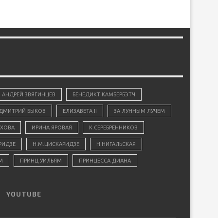
АНДРЕЙ ЗВЯГИНЦЕВ
БЕНЕДИКТ КАМБЕРБЭТЧ
ДМИТРИЙ БЫКОВ
ЕЛИЗАВЕТА II
ЗА ЛУННЫМ ЛУЧЕМ
ХОВА
ИРИНА ЯРОВАЯ
К.СЕРЕБРЕННИКОВ
РИДЗЕ
Н.М.ЦИСКАРИДЗЕ
Н.НИГАЛЬСКАЯ
М
ПРИНЦ УИЛЬЯМ
ПРИНЦЕССА ДИАНА
YOUTUBE