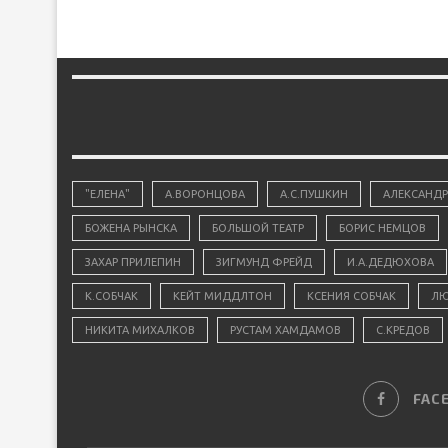
"ЕЛЕНА"
А.ВОРОНЦОВА
А.С.ПУШКИН
АЛЕКСАНДР
БОЖЕНА РЫНСКА
БОЛЬШОЙ ТЕАТР
БОРИС НЕМЦОВ
ЗАХАР ПРИЛЕПИН
ЗИГМУНД ФРЕЙД
И.А.ДЕДЮХОВА
К.СОБЧАК
КЕЙТ МИДДЛТОН
КСЕНИЯ СОБЧАК
ЛЮ
НИКИТА МИХАЛКОВ
РУСТАМ ХАМДАМОВ
С.КРЕДОВ
FAC