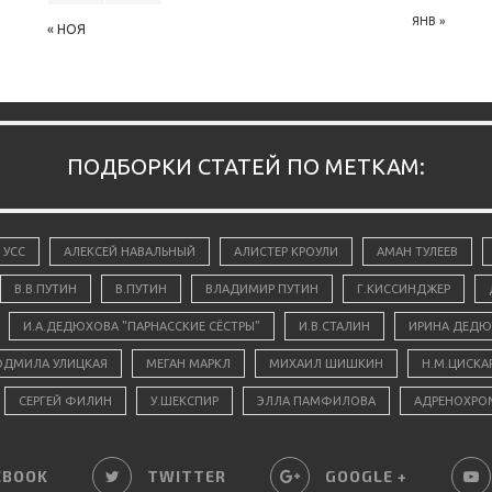
ЯНВ »
« НОЯ
ПОДБОРКИ СТАТЕЙ ПО МЕТКАМ:
 УСС
АЛЕКСЕЙ НАВАЛЬНЫЙ
АЛИСТЕР КРОУЛИ
АМАН ТУЛЕЕВ
В.В.ПУТИН
В.ПУТИН
ВЛАДИМИР ПУТИН
Г.КИССИНДЖЕР
И.А.ДЕДЮХОВА "ПАРНАССКИЕ СЁСТРЫ"
И.В.СТАЛИН
ИРИНА ДЕДЮ
ДМИЛА УЛИЦКАЯ
МЕГАН МАРКЛ
МИХАИЛ ШИШКИН
Н.М.ЦИСКА
СЕРГЕЙ ФИЛИН
У.ШЕКСПИР
ЭЛЛА ПАМФИЛОВА
АДРЕНОХРО
EBOOK
TWITTER
GOOGLE +