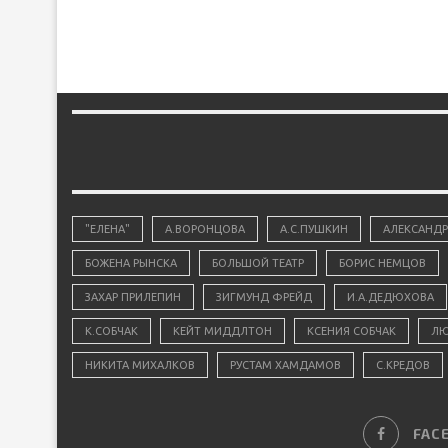
"ЕЛЕНА"
А.ВОРОНЦОВА
А.С.ПУШКИН
АЛЕКСАНДР
БОЖЕНА РЫНСКА
БОЛЬШОЙ ТЕАТР
БОРИС НЕМЦОВ
ЗАХАР ПРИЛЕПИН
ЗИГМУНД ФРЕЙД
И.А.ДЕДЮХОВА
К.СОБЧАК
КЕЙТ МИДДЛТОН
КСЕНИЯ СОБЧАК
ЛЮ
НИКИТА МИХАЛКОВ
РУСТАМ ХАМДАМОВ
С.КРЕДОВ
FAC