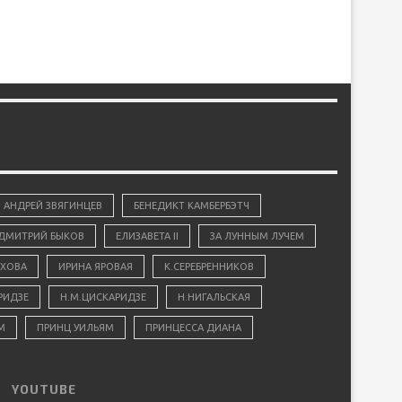
АНДРЕЙ ЗВЯГИНЦЕВ
БЕНЕДИКТ КАМБЕРБЭТЧ
ДМИТРИЙ БЫКОВ
ЕЛИЗАВЕТА II
ЗА ЛУННЫМ ЛУЧЕМ
ХОВА
ИРИНА ЯРОВАЯ
К.СЕРЕБРЕННИКОВ
РИДЗЕ
Н.М.ЦИСКАРИДЗЕ
Н.НИГАЛЬСКАЯ
М
ПРИНЦ УИЛЬЯМ
ПРИНЦЕССА ДИАНА
YOUTUBE