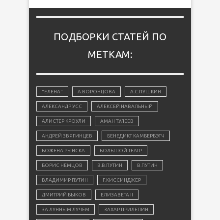
ПОДБОРКИ СТАТЕЙ ПО
МЕТКАМ:
"ЕЛЕНА"
А.ВОРОНЦОВА
А.С.ПУШКИН
АЛЕКСАНДР УСС
АЛЕКСЕЙ НАВАЛЬНЫЙ
АЛИСТЕР КРОУЛИ
АМАН ТУЛЕЕВ
АНДРЕЙ ЗВЯГИНЦЕВ
БЕНЕДИКТ КАМБЕРБЭТЧ
БОЖЕНА РЫНСКА
БОЛЬШОЙ ТЕАТР
БОРИС НЕМЦОВ
В.В.ПУТИН
В.ПУТИН
ВЛАДИМИР ПУТИН
Г.КИССИНДЖЕР
ДМИТРИЙ БЫКОВ
ЕЛИЗАВЕТА II
ЗА ЛУННЫМ ЛУЧЕМ
ЗАХАР ПРИЛЕПИН