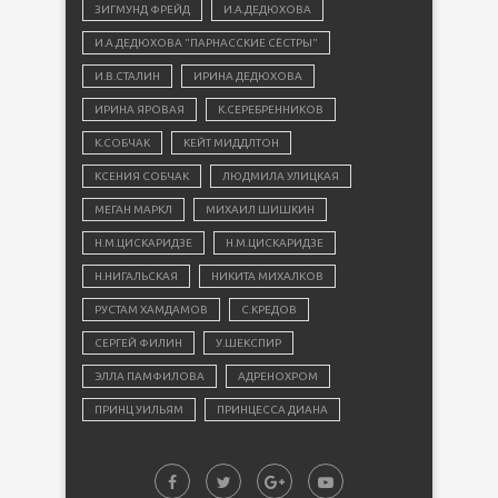
ЗИГМУНД ФРЕЙД
И.А.ДЕДЮХОВА
И.А.ДЕДЮХОВА "ПАРНАССКИЕ СЁСТРЫ"
И.В.СТАЛИН
ИРИНА ДЕДЮХОВА
ИРИНА ЯРОВАЯ
К.СЕРЕБРЕННИКОВ
К.СОБЧАК
КЕЙТ МИДДЛТОН
КСЕНИЯ СОБЧАК
ЛЮДМИЛА УЛИЦКАЯ
МЕГАН МАРКЛ
МИХАИЛ ШИШКИН
Н.М.ЦИСКАРИДЗЕ
Н.М.ЦИСКАРИДЗЕ
Н.НИГАЛЬСКАЯ
НИКИТА МИХАЛКОВ
РУСТАМ ХАМДАМОВ
С.КРЕДОВ
СЕРГЕЙ ФИЛИН
У.ШЕКСПИР
ЭЛЛА ПАМФИЛОВА
АДРЕНОХРОМ
ПРИНЦ УИЛЬЯМ
ПРИНЦЕССА ДИАНА