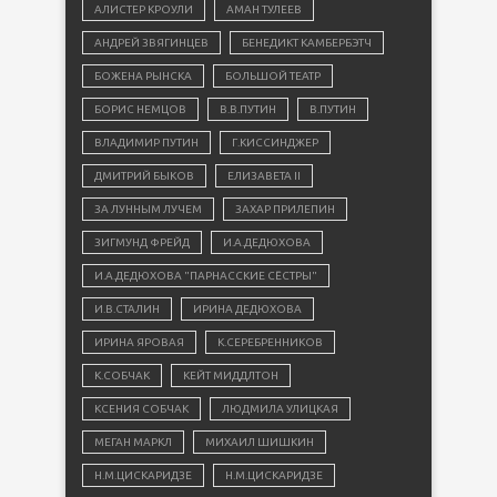
АЛИСТЕР КРОУЛИ
АМАН ТУЛЕЕВ
АНДРЕЙ ЗВЯГИНЦЕВ
БЕНЕДИКТ КАМБЕРБЭТЧ
БОЖЕНА РЫНСКА
БОЛЬШОЙ ТЕАТР
БОРИС НЕМЦОВ
В.В.ПУТИН
В.ПУТИН
ВЛАДИМИР ПУТИН
Г.КИССИНДЖЕР
ДМИТРИЙ БЫКОВ
ЕЛИЗАВЕТА II
ЗА ЛУННЫМ ЛУЧЕМ
ЗАХАР ПРИЛЕПИН
ЗИГМУНД ФРЕЙД
И.А.ДЕДЮХОВА
И.А.ДЕДЮХОВА "ПАРНАССКИЕ СЁСТРЫ"
И.В.СТАЛИН
ИРИНА ДЕДЮХОВА
ИРИНА ЯРОВАЯ
К.СЕРЕБРЕННИКОВ
К.СОБЧАК
КЕЙТ МИДДЛТОН
КСЕНИЯ СОБЧАК
ЛЮДМИЛА УЛИЦКАЯ
МЕГАН МАРКЛ
МИХАИЛ ШИШКИН
Н.М.ЦИСКАРИДЗЕ
Н.М.ЦИСКАРИДЗЕ