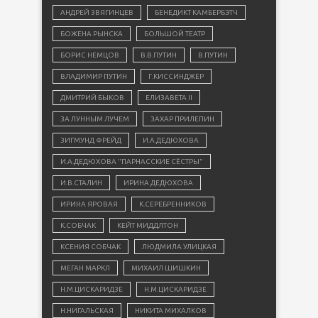
АНДРЕЙ ЗВЯГИНЦЕВ
БЕНЕДИКТ КАМБЕРБЭТЧ
БОЖЕНА РЫНСКА
БОЛЬШОЙ ТЕАТР
БОРИС НЕМЦОВ
В.В.ПУТИН
В.ПУТИН
ВЛАДИМИР ПУТИН
Г.КИССИНДЖЕР
ДМИТРИЙ БЫКОВ
ЕЛИЗАВЕТА II
ЗА ЛУННЫМ ЛУЧЕМ
ЗАХАР ПРИЛЕПИН
ЗИГМУНД ФРЕЙД
И.А.ДЕДЮХОВА
И.А.ДЕДЮХОВА "ПАРНАССКИЕ СЁСТРЫ"
И.В.СТАЛИН
ИРИНА ДЕДЮХОВА
ИРИНА ЯРОВАЯ
К.СЕРЕБРЕННИКОВ
К.СОБЧАК
КЕЙТ МИДДЛТОН
КСЕНИЯ СОБЧАК
ЛЮДМИЛА УЛИЦКАЯ
МЕГАН МАРКЛ
МИХАИЛ ШИШКИН
Н.М.ЦИСКАРИДЗЕ
Н.М.ЦИСКАРИДЗЕ
Н.НИГАЛЬСКАЯ
НИКИТА МИХАЛКОВ