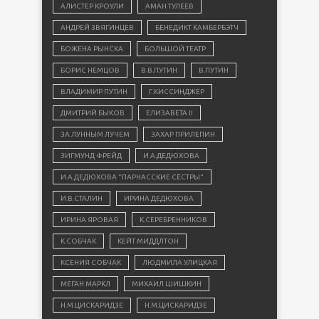
АЛИСТЕР КРОУЛИ
АМАН ТУЛЕЕВ
АНДРЕЙ ЗВЯГИНЦЕВ
БЕНЕДИКТ КАМБЕРБЭТЧ
БОЖЕНА РЫНСКА
БОЛЬШОЙ ТЕАТР
БОРИС НЕМЦОВ
В.В.ПУТИН
В.ПУТИН
ВЛАДИМИР ПУТИН
Г.КИССИНДЖЕР
ДМИТРИЙ БЫКОВ
ЕЛИЗАВЕТА II
ЗА ЛУННЫМ ЛУЧЕМ
ЗАХАР ПРИЛЕПИН
ЗИГМУНД ФРЕЙД
И.А.ДЕДЮХОВА
И.А.ДЕДЮХОВА "ПАРНАССКИЕ СЁСТРЫ"
И.В.СТАЛИН
ИРИНА ДЕДЮХОВА
ИРИНА ЯРОВАЯ
К.СЕРЕБРЕННИКОВ
К.СОБЧАК
КЕЙТ МИДДЛТОН
КСЕНИЯ СОБЧАК
ЛЮДМИЛА УЛИЦКАЯ
МЕГАН МАРКЛ
МИХАИЛ ШИШКИН
Н.М.ЦИСКАРИДЗЕ
Н.М.ЦИСКАРИДЗЕ