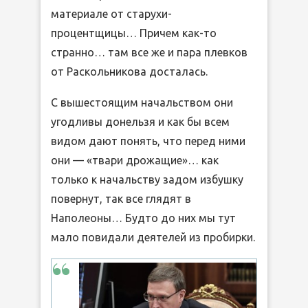
материале от старухи-
процентщицы… Причем как-то
странно… там все же и пара плевков
от Раскольникова досталась.
С вышестоящим начальством они
угодливы донельзя и как бы всем
видом дают понять, что перед ними
они — «твари дрожащие»… как
только к начальству задом избушку
повернут, так все глядят в
Наполеоны… Будто до них мы тут
мало повидали деятелей из пробирки.