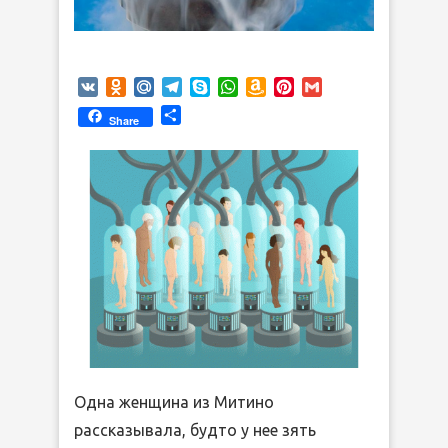
VK
Odnoklassniki
Mail.Ru
Telegram
Skype
WhatsApp
Amazon
Pinterest
Gmail
Wish
Отправить
Share
List
Одна женщина из Митино
рассказывала, будто у нее зять