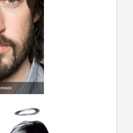
йтман