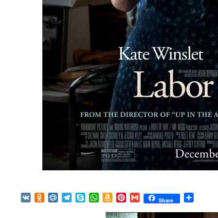
VK
Odnoklassniki
Mail.Ru
Telegram
Skype
WhatsApp
Amazon
Pinterest
Gmail
Отпра
Share
Wish
List