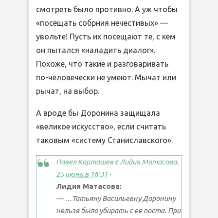
смотреть было противно. А уж чтобы
«посещать собрния нечестивых» —
увольте! Пусть их посещают те, с кем
он пытался «наладить диалог».
Похоже, что такие и разговаривать
по-человечески не умеют. Мычат или
рычат, на выбор.
А вроде бы Доронина защищала
«великое искусство», если считать
таковым «систему Станиславского».
Павел Карташев
с
Лидия Матасова
.
25 июня в 16:31
·
Лидия Матасова:
— …Татьяну Васильевну Доронину
нельзя было убирать с ее поста. При