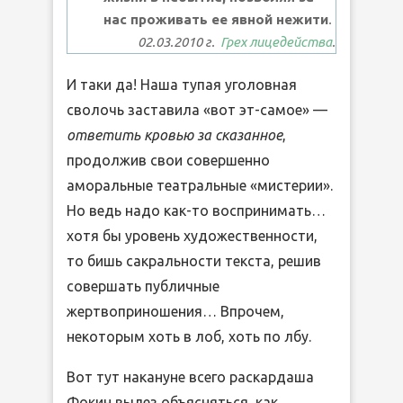
нас проживать ее явной нежити
.
02.03.2010 г.
Грех лицедейства
.
И таки да! Наша тупая уголовная
сволочь заставила «вот эт-самое» —
ответить кровью за сказанное
,
продолжив свои совершенно
аморальные театральные «мистерии».
Но ведь надо как-то воспринимать…
хотя бы уровень художественности,
то бишь сакральности текста, решив
совершать публичные
жертвоприношения… Впрочем,
некоторым хоть в лоб, хоть по лбу.
Вот тут накануне всего раскардаша
Фокин вылез объясняться, как