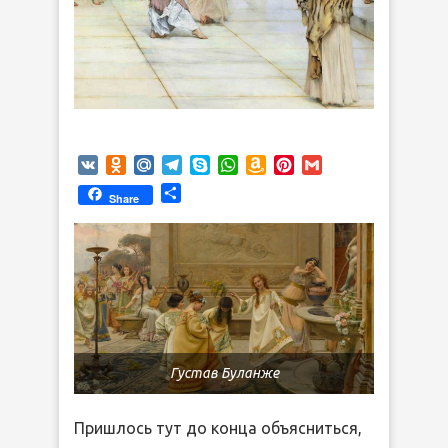
VK
Odnoklassniki
Mail.Ru
Telegram
Skype
WhatsApp
Amazon
Pinterest
Gmail
Wish
Отправить
Share
List
Густав Буланже
Пришлось тут до конца объясниться,