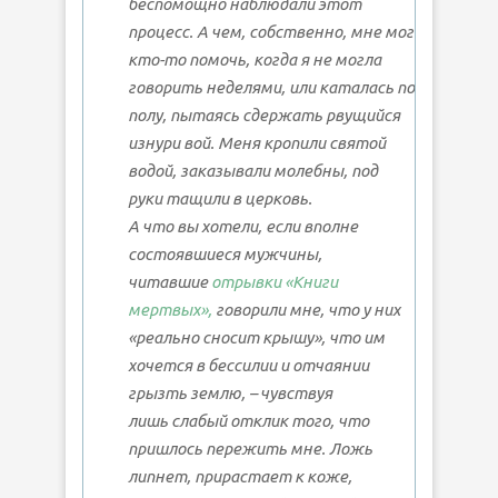
беспомощно наблюдали этот
процесс. А чем, собственно, мне мог
кто-то помочь, когда я не могла
говорить неделями, или каталась по
полу, пытаясь сдержать рвущийся
изнури вой. Меня кропили святой
водой, заказывали молебны, под
руки тащили в церковь.
А что вы хотели, если вполне
состоявшиеся мужчины,
читавшие
отрывки «Книги
мертвых»,
говорили мне, что у них
«реально сносит крышу», что им
хочется в бессилии и отчаянии
грызть землю, – чувствуя
лишь
слабый
отклик того, что
пришлось пережить мне. Ложь
липнет, прирастает к коже,