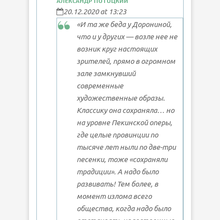
АЛЕКСАНДР ПОТОЦКИЙ
20.12.2020 at 13:23
«И та же беда у Дорониной,
что и у других — возле нее не
возник круг настоящих
зрителей, прямо в огромном
зале замкнувший
современные
художественные образы.
Классику она сохраняла… но
на уровне Пекинской оперы,
где целые провинции по
тысяче лет ныли по две-три
песенки, тоже «сохраняли
традиции». А надо было
развивать! Тем более, в
момент излома всего
общества, когда надо было