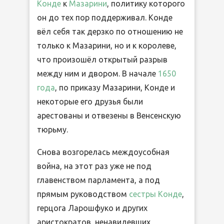
Конде
к
Мазарини
, политику которого
он до тех пор поддерживал. Конде
вёл себя так дерзко по отношению не
только к Мазарини, но и к королеве,
что произошёл открытый разрыв
между ним и двором. В начале
1650
года
, по приказу Мазарини, Конде и
некоторые его друзья были
арестованы и отвезены в Венсенскую
тюрьму.
Снова возгорелась междоусобная
война, на этот раз уже не под
главенством парламента, а под
прямым руководством
сестры Конде
,
герцога Ларошфуко и других
аристократов, ненавидевших