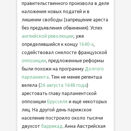
правительственного произвола в деле
наложения новых податей и в
лишении свободы (запрещение ареста
без предъявления обвинения). Успех
английской революции
, уже
определившийся к концу
1640-х
,
содействовал смелости французской
оппозиции
, предложенные реформы
были похожи на программу
Долгого
парламента
. Тем не менее регентша
велела (
26 августа
1648 года
)
арестовать главу парламентской
оппозиции
Брусселя
и ещё некоторых
лиц. На другой день парижское
население построило около тысячи
двухсот
баррикад
. Анна Австрийская