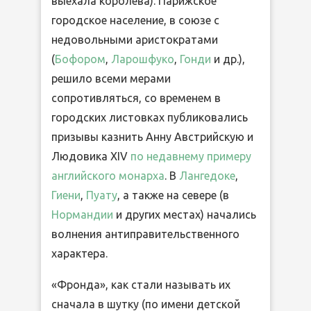
выехала королева). Парижское
городское население, в союзе с
недовольными аристократами
(
Бофором
,
Ларошфуко
,
Гонди
и др.),
решило всеми мерами
сопротивляться, со временем в
городских листовках публиковались
призывы казнить Анну Австрийскую и
Людовика XIV
по недавнему примеру
английского монарха
. В
Лангедоке
,
Гиени
,
Пуату
, а также на севере (в
Нормандии
и других местах) начались
волнения антиправительственного
характера.
«Фронда», как стали называть их
сначала в шутку (по имени детской