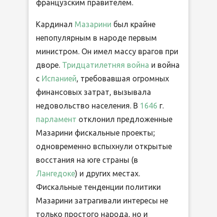
французским правителем.
Кардинал
Мазарини
был крайне
непопулярным в народе первым
министром. Он имел массу врагов при
дворе.
Тридцатилетняя война
и война
с
Испанией
, требовавшая огромных
финансовых затрат, вызывала
недовольство населения. В
1646
г.
парламент
отклонил предложенные
Мазарини фискальные проекты;
одновременно вспыхнули открытые
восстания на юге страны (в
Лангедоке
) и других местах.
Фискальные тенденции политики
Мазарини затрагивали интересы не
только простого народа, но и