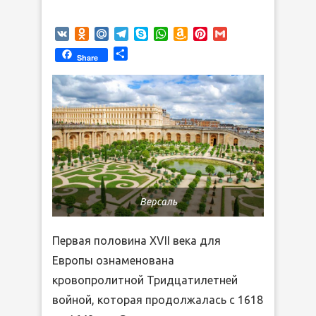
VK
Odnoklassniki
Mail.Ru
Telegram
Skype
WhatsApp
Amazon
Pinterest
Gmail
Wish
Отправить
Share
List
Версаль
Первая половина XVII века для
Европы ознаменована
кровопролитной Тридцатилетней
войной, которая продолжалась с 1618