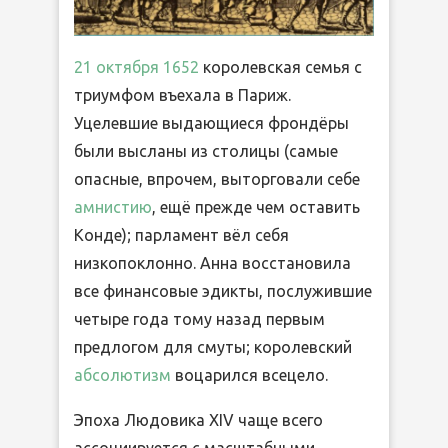
21 октября
1652
королевская семья с
триумфом въехала в Париж.
Уцелевшие выдающиеся фрондёры
были высланы из столицы (самые
опасные, впрочем, выторговали себе
амнистию
, ещё прежде чем оставить
Конде); парламент вёл себя
низкопоклонно. Анна восстановила
все финансовые эдикты, послужившие
четыре года тому назад первым
предлогом для смуты; королевский
абсолютизм
воцарился всецело.
Эпоха Людовика XIV чаще всего
ассоциируется с масштабными