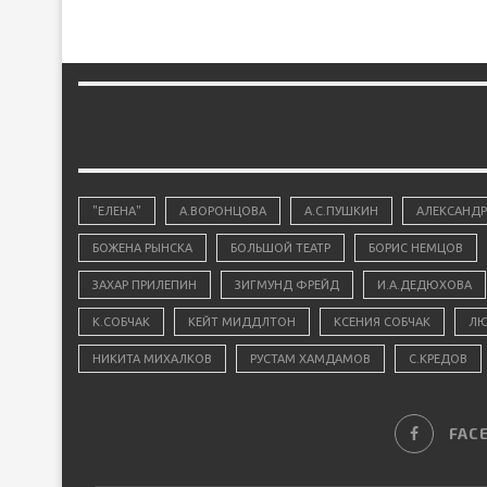
"ЕЛЕНА"
А.ВОРОНЦОВА
А.С.ПУШКИН
АЛЕКСАНДР
БОЖЕНА РЫНСКА
БОЛЬШОЙ ТЕАТР
БОРИС НЕМЦОВ
ЗАХАР ПРИЛЕПИН
ЗИГМУНД ФРЕЙД
И.А.ДЕДЮХОВА
К.СОБЧАК
КЕЙТ МИДДЛТОН
КСЕНИЯ СОБЧАК
ЛЮ
НИКИТА МИХАЛКОВ
РУСТАМ ХАМДАМОВ
С.КРЕДОВ
FAC