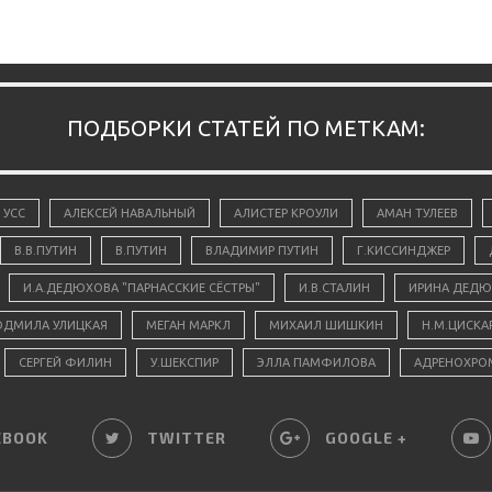
ПОДБОРКИ СТАТЕЙ ПО МЕТКАМ:
 УСС
АЛЕКСЕЙ НАВАЛЬНЫЙ
АЛИСТЕР КРОУЛИ
АМАН ТУЛЕЕВ
В.В.ПУТИН
В.ПУТИН
ВЛАДИМИР ПУТИН
Г.КИССИНДЖЕР
И.А.ДЕДЮХОВА "ПАРНАССКИЕ СЁСТРЫ"
И.В.СТАЛИН
ИРИНА ДЕДЮ
ДМИЛА УЛИЦКАЯ
МЕГАН МАРКЛ
МИХАИЛ ШИШКИН
Н.М.ЦИСКА
СЕРГЕЙ ФИЛИН
У.ШЕКСПИР
ЭЛЛА ПАМФИЛОВА
АДРЕНОХРО
EBOOK
TWITTER
GOOGLE +