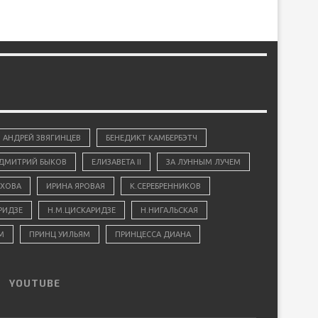
АНДРЕЙ ЗВЯГИНЦЕВ
БЕНЕДИКТ КАМБЕРБЭТЧ
ДМИТРИЙ БЫКОВ
ЕЛИЗАВЕТА II
ЗА ЛУННЫМ ЛУЧЕМ
ХОВА
ИРИНА ЯРОВАЯ
К.СЕРЕБРЕННИКОВ
РИДЗЕ
Н.М.ЦИСКАРИДЗЕ
Н.НИГАЛЬСКАЯ
М
ПРИНЦ УИЛЬЯМ
ПРИНЦЕССА ДИАНА
YOUTUBE