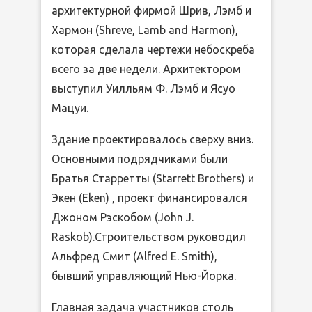
архитектурной фирмой Шрив, Лэмб и
Хармон (Shreve, Lamb and Harmon),
которая сделала чертежи небоскреба
всего за две недели. Архитектором
выступил Уилльям Ф. Лэмб и Ясуо
Мацуи.
Здание проектировалось сверху вниз.
Основными подрядчиками были
Братья Старретты (Starrett Brothers) и
Экен (Eken) , проект финансировался
Джоном Рэскобом (John J.
Raskob).Строительством руководил
Альфред Смит (Alfred E. Smith),
бывший управляющий Нью-Йорка.
Главная задача участников столь