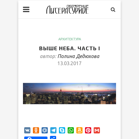
АРХИТЕКТУРА
ВЫШЕ НЕБА. ЧАСТЬ I
автор:
Полина Дедюхова
13.03.2017
VK
Odnoklassniki
Mail.Ru
Telegram
Skype
WhatsApp
Amazon
Pinterest
Gmail
Wish
Отправить