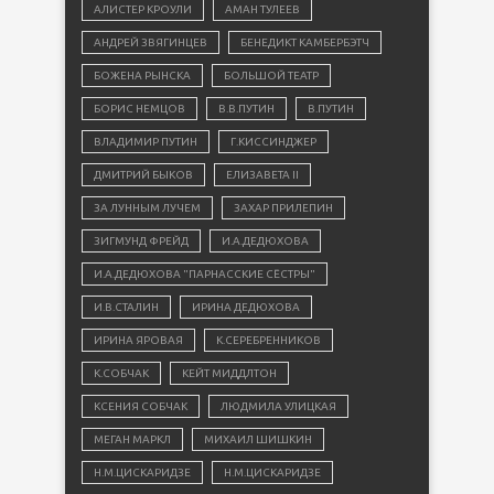
АЛИСТЕР КРОУЛИ
АМАН ТУЛЕЕВ
АНДРЕЙ ЗВЯГИНЦЕВ
БЕНЕДИКТ КАМБЕРБЭТЧ
БОЖЕНА РЫНСКА
БОЛЬШОЙ ТЕАТР
БОРИС НЕМЦОВ
В.В.ПУТИН
В.ПУТИН
ВЛАДИМИР ПУТИН
Г.КИССИНДЖЕР
ДМИТРИЙ БЫКОВ
ЕЛИЗАВЕТА II
ЗА ЛУННЫМ ЛУЧЕМ
ЗАХАР ПРИЛЕПИН
ЗИГМУНД ФРЕЙД
И.А.ДЕДЮХОВА
И.А.ДЕДЮХОВА "ПАРНАССКИЕ СЁСТРЫ"
И.В.СТАЛИН
ИРИНА ДЕДЮХОВА
ИРИНА ЯРОВАЯ
К.СЕРЕБРЕННИКОВ
К.СОБЧАК
КЕЙТ МИДДЛТОН
КСЕНИЯ СОБЧАК
ЛЮДМИЛА УЛИЦКАЯ
МЕГАН МАРКЛ
МИХАИЛ ШИШКИН
Н.М.ЦИСКАРИДЗЕ
Н.М.ЦИСКАРИДЗЕ