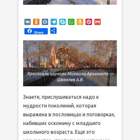
VK
Odnoklassniki
Mail.Ru
Telegram
Skype
WhatsApp
Amazon
Pinterest
Gmail
Wish
Отправить
Share
List
Ярославль церковь Михаила Архангела —
Шевелев А.В.
Знаете, прислушиваться надо к
мудрости поколений, которая
выражена в пословицах и поговорках,
набивших оскомину с младшего
школьного возраста. Ещё это