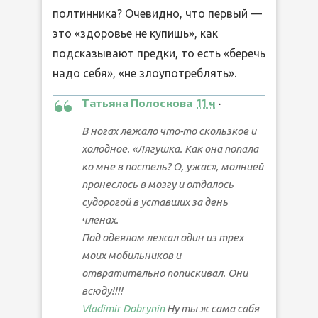
полтинника? Очевидно, что первый —
это «здоровье не купишь», как
подсказывают предки, то есть «беречь
надо себя», «не злоупотреблять».
Татьяна Полоскова
11 ч
·
В ногах лежало что-то скользкое и
холодное. «Лягушка. Как она попала
ко мне в постель? О, ужас», молнией
пронеслось в мозгу и отдалось
судорогой в уставших за день
членах.
Под одеялом лежал один из трех
моих мобильников и
отвратительно попискивал. Они
всюду!!!!
Vladimir Dobrynin
Ну ты ж сама сабя