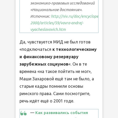
экономико‑правовых исследований
«Национальное достояние».
Источник:
http://niv.ru/doc/encyclopedia/putin-
2008/articles/59/vavra-andrej-
vyacheslavovich.htm
Да, чувствуется МИД не был готов
«подключаться
к технологическому
и финансовому резервуару
зарубежных социумов
«. Он в те
времена «на такое пойтить не мог»,
Маши Захаровой ещё там не было, а
старые кадры помнили основы
римского права. Сами посмотрите,
речь идёт ещё о 2001 годе.
—
Как развивались события